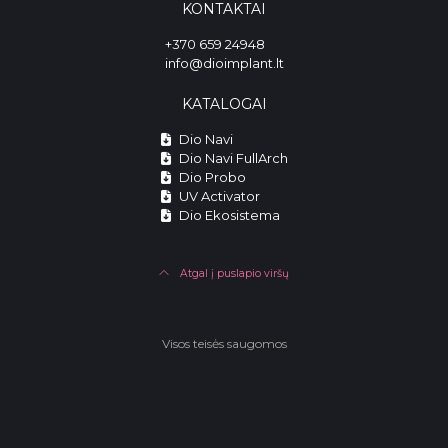
KONTAKTAI
+370 659 24948
info@dioimplant.lt
KATALOGAI
Dio Navi
Dio Navi FullArch
Dio Probo
UV Activator
Dio Ekosistema
Atgal į puslapio viršų
Visos teisės saugomos