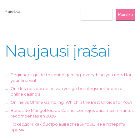
Paieška
Paieška
Naujausi įrašai
Beginner’s guide to casino gaming: everything you need for
your first visit
Ontdek de voordelen van veilige betalingsmethoden bij
online casino’s
Online vs Offline Gambling: Which Is the Best Choice for You?
Bonos de MangoDorado Casino: consejos para maximizar tus
recompensas en 2026
Покердом: как быстро вывести выигрыш и не потерять
время