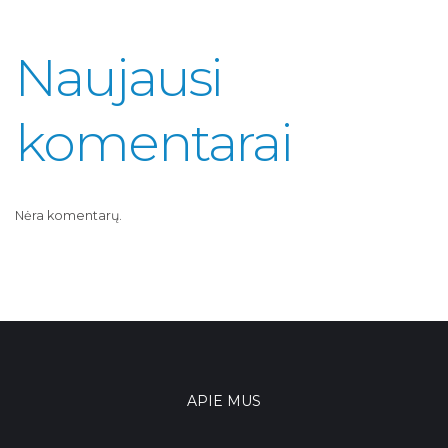
Naujausi
komentarai
Nėra komentarų.
APIE MUS