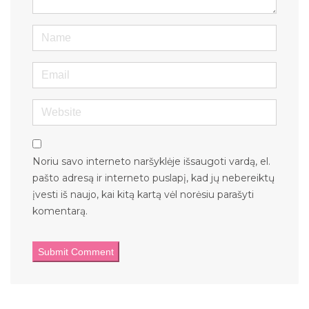
Name
Email
Website
Noriu savo interneto naršyklėje išsaugoti vardą, el.
pašto adresą ir interneto puslapį, kad jų nebereiktų
įvesti iš naujo, kai kitą kartą vėl norėsiu parašyti
komentarą.