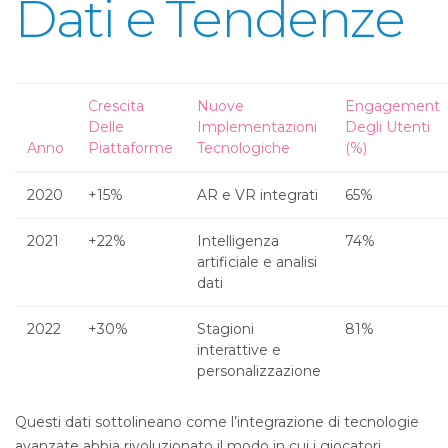
Dati e Tendenze
Crescita
Nuove
Engagement
Delle
Implementazioni
Degli Utenti
Anno
Piattaforme
Tecnologiche
(%)
2020
+15%
AR e VR integrati
65%
2021
+22%
Intelligenza
74%
artificiale e analisi
dati
2022
+30%
Stagioni
81%
interattive e
personalizzazione
Questi dati sottolineano come l’integrazione di tecnologie
avanzate abbia rivoluzionato il modo in cui i giocatori