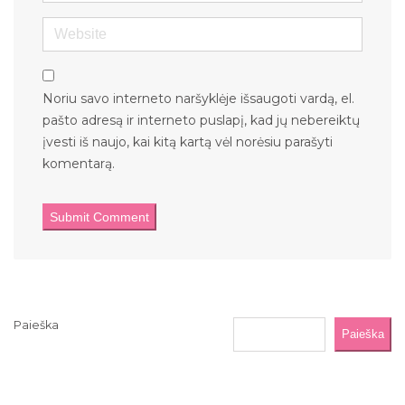
Website
Noriu savo interneto naršyklėje išsaugoti vardą, el.
pašto adresą ir interneto puslapį, kad jų nebereiktų
įvesti iš naujo, kai kitą kartą vėl norėsiu parašyti
komentarą.
Paieška
Paieška