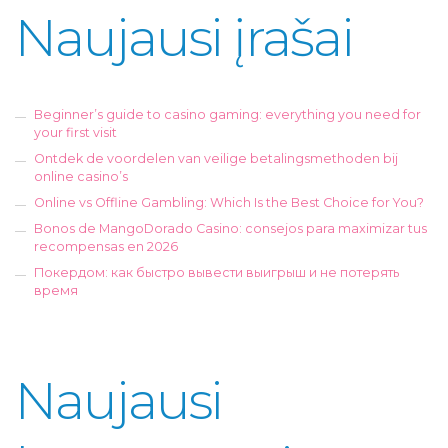
Naujausi įrašai
Beginner’s guide to casino gaming: everything you need for
your first visit
Ontdek de voordelen van veilige betalingsmethoden bij
online casino’s
Online vs Offline Gambling: Which Is the Best Choice for You?
Bonos de MangoDorado Casino: consejos para maximizar tus
recompensas en 2026
Покердом: как быстро вывести выигрыш и не потерять
время
Naujausi