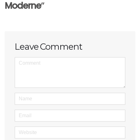
Moderne
”
Leave Comment
<b>Comment</b> ( * )
Name
Email
Website