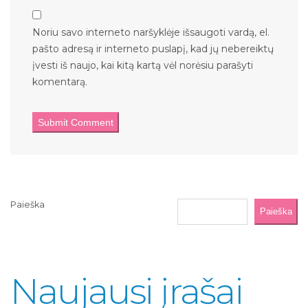
Noriu savo interneto naršyklėje išsaugoti vardą, el.
pašto adresą ir interneto puslapį, kad jų nebereiktų
įvesti iš naujo, kai kitą kartą vėl norėsiu parašyti
komentarą.
Paieška
Paieška
Naujausi įrašai