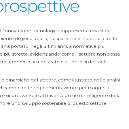
 prospettive
ll’innovazione tecnologica rappresenta una sfida
iente di gioco sicuro, trasparente e rispettoso delle
i ha portato, negli ultimi anni, a normative più
e più stretta, evidenziando come il settore non possa
un approccio armonizzato e attento ai dettagli.
 dinamiche del settore, come illustrato nelle analisi
el campo delle regolamentazioni e per i soggetti
 e sicurezza. Solo attraverso un uso intelligente della
tire uno sviluppo sostenibile di questo settore