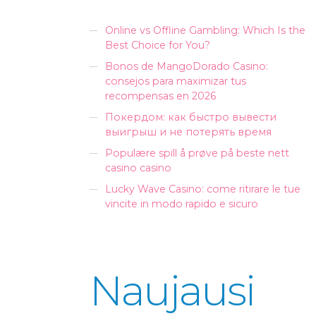
Online vs Offline Gambling: Which Is the
Best Choice for You?
Bonos de MangoDorado Casino:
consejos para maximizar tus
recompensas en 2026
Покердом: как быстро вывести
выигрыш и не потерять время
Populære spill å prøve på beste nett
casino casino
Lucky Wave Casino: come ritirare le tue
vincite in modo rapido e sicuro
Naujausi