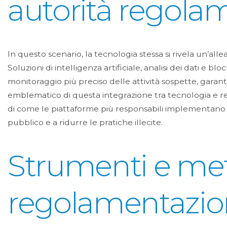
autorità regola
In questo scenario, la tecnologia stessa si rivela un’allea
Soluzioni di intelligenza artificiale, analisi dei dati 
monitoraggio più preciso delle attività sospette, gar
emblematico di questa integrazione tra tecnologia e re
di come le piattaforme più responsabili implementano si
pubblico e a ridurre le pratiche illecite.
Strumenti e met
regolamentazion