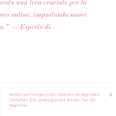
enta una leva cruciale per la
ioco online, impostando nuovi
la.” — Esperto di
Verantwortungsvolles Spielen im digitalen
Zeitalter: Ein strategischer Ansatz für die
Branche