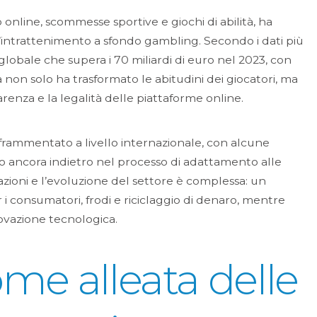
nò online, scommesse sportive e giochi di abilità, ha
 l’intrattenimento a sfondo gambling. Secondo i dati più
 globale che supera i 70 miliardi di euro nel 2023, con
non solo ha trasformato le abitudini dei giocatori, ma
parenza e la legalità delle piattaforme online.
rammentato a livello internazionale, con alcune
no ancora indietro nel processo di adattamento alle
ioni e l’evoluzione del settore è complessa: un
 i consumatori, frodi e riciclaggio di denaro, mentre
novazione tecnologica.
me alleata delle