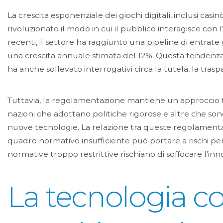
La crescita esponenziale dei giochi digitali, inclusi casi
rivoluzionato il modo in cui il pubblico interagisce con
recenti, il settore ha raggiunto una pipeline di entrate
una crescita annuale stimata del 12%. Questa tendenza 
ha anche sollevato interrogativi circa la tutela, la tras
Tuttavia, la regolamentazione mantiene un approccio f
nazioni che adottano politiche rigorose e altre che so
nuove tecnologie. La relazione tra queste regolamentaz
quadro normativo insufficiente può portare a rischi per
normative troppo restrittive rischiano di soffocare l’in
La tecnologia co