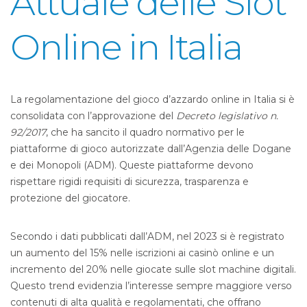
Attuale delle Slot
Online in Italia
La regolamentazione del gioco d’azzardo online in Italia si è
consolidata con l’approvazione del
Decreto legislativo n.
92/2017
, che ha sancito il quadro normativo per le
piattaforme di gioco autorizzate dall’Agenzia delle Dogane
e dei Monopoli (ADM). Queste piattaforme devono
rispettare rigidi requisiti di sicurezza, trasparenza e
protezione del giocatore.
Secondo i dati pubblicati dall’ADM, nel 2023 si è registrato
un aumento del 15% nelle iscrizioni ai casinò online e un
incremento del 20% nelle giocate sulle slot machine digitali.
Questo trend evidenzia l’interesse sempre maggiore verso
contenuti di alta qualità e regolamentati, che offrano