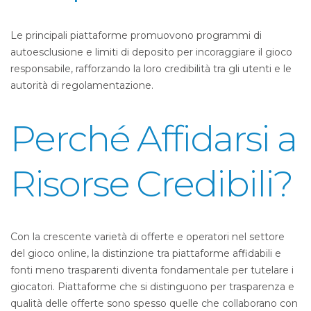
Le principali piattaforme promuovono programmi di
autoesclusione e limiti di deposito per incoraggiare il gioco
responsabile, rafforzando la loro credibilità tra gli utenti e le
autorità di regolamentazione.
Perché Affidarsi a
Risorse Credibili?
Con la crescente varietà di offerte e operatori nel settore
del gioco online, la distinzione tra piattaforme affidabili e
fonti meno trasparenti diventa fondamentale per tutelare i
giocatori. Piattaforme che si distinguono per trasparenza e
qualità delle offerte sono spesso quelle che collaborano con