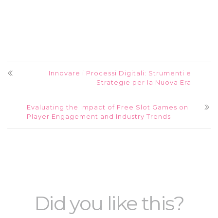
Innovare i Processi Digitali: Strumenti e
Strategie per la Nuova Era
Evaluating the Impact of Free Slot Games on
Player Engagement and Industry Trends
Did you like this?