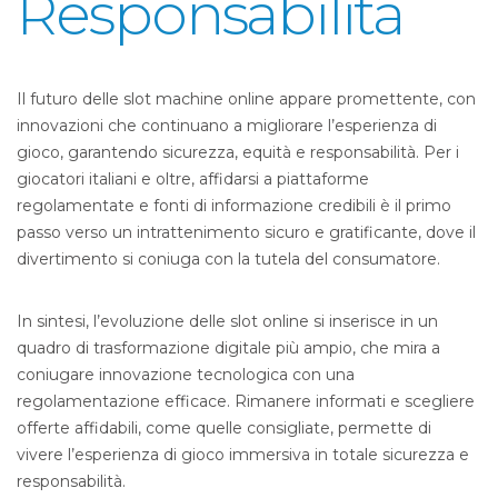
Responsabilità
Il futuro delle slot machine online appare promettente, con
innovazioni che continuano a migliorare l’esperienza di
gioco, garantendo sicurezza, equità e responsabilità. Per i
giocatori italiani e oltre, affidarsi a piattaforme
regolamentate e fonti di informazione credibili è il primo
passo verso un intrattenimento sicuro e gratificante, dove il
divertimento si coniuga con la tutela del consumatore.
In sintesi, l’evoluzione delle slot online si inserisce in un
quadro di trasformazione digitale più ampio, che mira a
coniugare innovazione tecnologica con una
regolamentazione efficace. Rimanere informati e scegliere
offerte affidabili, come quelle consigliate, permette di
vivere l’esperienza di gioco immersiva in totale sicurezza e
responsabilità.