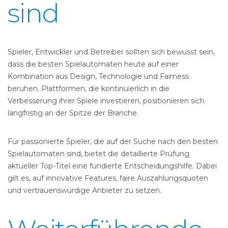
sind
Spieler, Entwickler und Betreiber sollten sich bewusst sein,
dass die besten Spielautomaten heute auf einer
Kombination aus Design, Technologie und Fairness
beruhen. Plattformen, die kontinuierlich in die
Verbesserung ihrer Spiele investieren, positionieren sich
langfristig an der Spitze der Branche.
Für passionierte Spieler, die auf der Suche nach den besten
Spielautomaten sind, bietet die detaillierte Prüfung
aktueller Top-Titel eine fundierte Entscheidungshilfe. Dabei
gilt es, auf innovative Features, faire Auszahlungsquoten
und vertrauenswürdige Anbieter zu setzen.