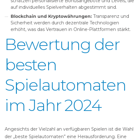
schätzen personalisierte Bonusangebote und Levels, die
auf individuelles Spielverhalten abgestimmt sind.
Blockchain und Kryptowährungen:
Transparenz und
Sicherheit werden durch dezentrale Technologien
erhöht, was das Vertrauen in Online-Plattformen stärkt.
Bewertung der
besten
Spielautomaten
im Jahr 2024
Angesichts der Vielzahl an verfügbaren Spielen ist die Wahl
der „beste Spielautomaten” eine Herausforderung. Eine