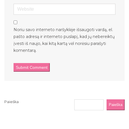
Website
Noriu savo interneto naršyklėje išsaugoti vardą, el.
pašto adresą ir interneto puslapį, kad jų nebereiktų
įvesti iš naujo, kai kitą kartą vėl norėsiu parašyti
komentarą.
Paieška
Paieška