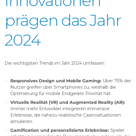
Innovationen
prägen das Jahr
2024
Die wichtigsten Trends im Jahr 2024 umfassen:
Responsives Design und Mobile Gaming:
Über 75% der
Nutzer greifen über Smartphones zu, weshalb die
Optimierung für mobile Endgeräte Priorität hat.
Virtuelle Realität (VR) und Augmented Reality (AR):
Immer mehr Entwickler integrieren immersive
Erlebnisse, die nahezu realistische Casinosituationen
simulieren.
Gamification und personalisierte Erlebnisse:
Spieler