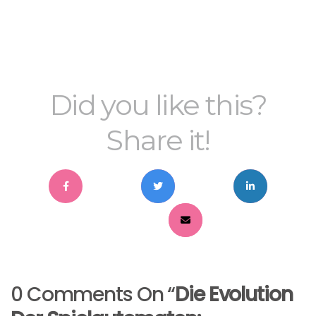
Did you like this?
Share it!
0 Comments On “
Die Evolution