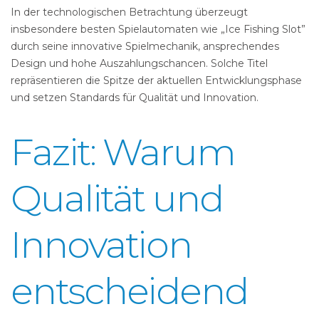
In der technologischen Betrachtung überzeugt
insbesondere besten Spielautomaten wie „Ice Fishing Slot”
durch seine innovative Spielmechanik, ansprechendes
Design und hohe Auszahlungschancen. Solche Titel
repräsentieren die Spitze der aktuellen Entwicklungsphase
und setzen Standards für Qualität und Innovation.
Fazit: Warum
Qualität und
Innovation
entscheidend