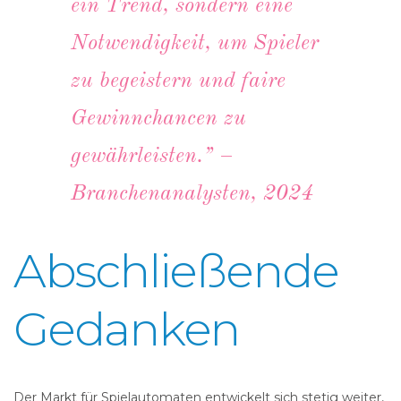
ein Trend, sondern eine
Notwendigkeit, um Spieler
zu begeistern und faire
Gewinnchancen zu
gewährleisten.” –
Branchenanalysten, 2024
Abschließende
Gedanken
Der Markt für Spielautomaten entwickelt sich stetig weiter,