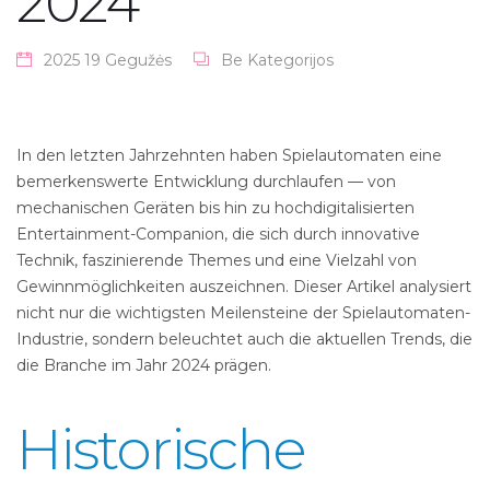
2024
2025 19 Gegužės
Be Kategorijos
In den letzten Jahrzehnten haben Spielautomaten eine
bemerkenswerte Entwicklung durchlaufen — von
mechanischen Geräten bis hin zu hochdigitalisierten
Entertainment-Companion, die sich durch innovative
Technik, faszinierende Themes und eine Vielzahl von
Gewinnmöglichkeiten auszeichnen. Dieser Artikel analysiert
nicht nur die wichtigsten Meilensteine der Spielautomaten-
Industrie, sondern beleuchtet auch die aktuellen Trends, die
die Branche im Jahr 2024 prägen.
Historische