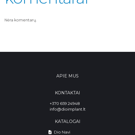
Nėra komentarų.
APIE MUS
KONTAKTAI
+370 659 24948
info@dioimplant.lt
KATALOGAI
Dio Navi