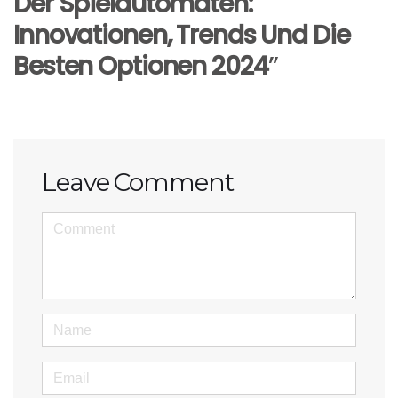
Der Spielautomaten:
Innovationen, Trends Und Die
Besten Optionen 2024
”
Leave Comment
<b>Comment</b> ( * )
Name
Email