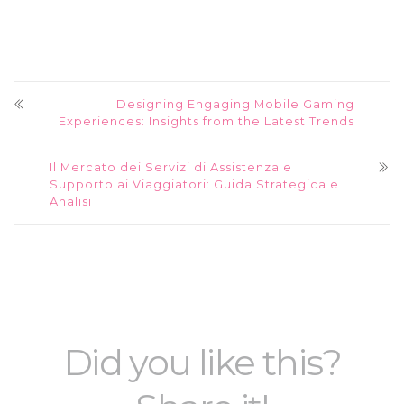
Designing Engaging Mobile Gaming
Experiences: Insights from the Latest Trends
Il Mercato dei Servizi di Assistenza e
Supporto ai Viaggiatori: Guida Strategica e
Analisi
Did you like this?