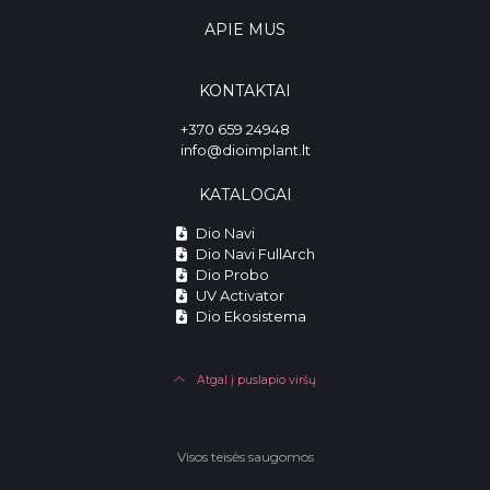
APIE MUS
KONTAKTAI
+370 659 24948
info@dioimplant.lt
KATALOGAI
Dio Navi
Dio Navi FullArch
Dio Probo
UV Activator
Dio Ekosistema
Atgal į puslapio viršų
Visos teisės saugomos