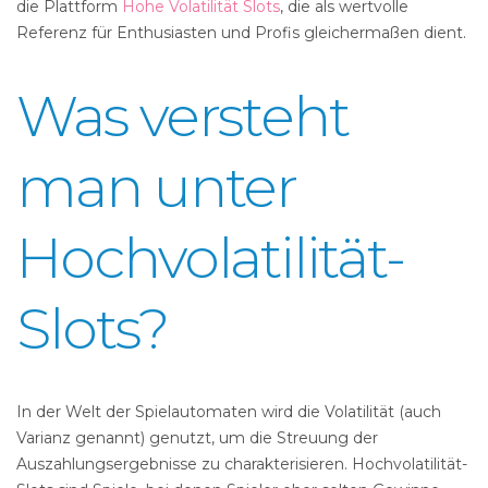
die Plattform
Hohe Volatilität Slots
, die als wertvolle
Referenz für Enthusiasten und Profis gleichermaßen dient.
Was versteht
man unter
Hochvolatilität-
Slots?
In der Welt der Spielautomaten wird die Volatilität (auch
Varianz genannt) genutzt, um die Streuung der
Auszahlungsergebnisse zu charakterisieren. Hochvolatilität-