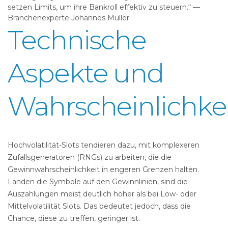
setzen Limits, um ihre Bankroll effektiv zu steuern.“ —
Branchenexperte Johannes Müller
Technische
Aspekte und
Wahrscheinlichke
Hochvolatilität-Slots tendieren dazu, mit komplexeren
Zufallsgeneratoren (RNGs) zu arbeiten, die die
Gewinnwahrscheinlichkeit in engeren Grenzen halten.
Landen die Symbole auf den Gewinnlinien, sind die
Auszahlungen meist deutlich höher als bei Low- oder
Mittelvolatilität Slots. Das bedeutet jedoch, dass die
Chance, diese zu treffen, geringer ist.