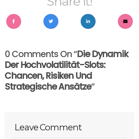
Share it!
0 Comments On “
Die Dynamik
Der Hochvolatilität-Slots:
Chancen, Risiken Und
Strategische Ansätze
”
Leave Comment