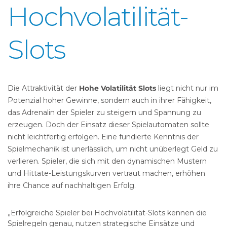
Hochvolatilität-
Slots
Die Attraktivität der
Hohe Volatilität Slots
liegt nicht nur im
Potenzial hoher Gewinne, sondern auch in ihrer Fähigkeit,
das Adrenalin der Spieler zu steigern und Spannung zu
erzeugen. Doch der Einsatz dieser Spielautomaten sollte
nicht leichtfertig erfolgen. Eine fundierte Kenntnis der
Spielmechanik ist unerlässlich, um nicht unüberlegt Geld zu
verlieren. Spieler, die sich mit den dynamischen Mustern
und Hittate-Leistungskurven vertraut machen, erhöhen
ihre Chance auf nachhaltigen Erfolg.
„Erfolgreiche Spieler bei Hochvolatilität-Slots kennen die
Spielregeln genau, nutzen strategische Einsätze und