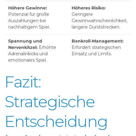
Höhere Gewinne:
Höheres Risiko:
Potenzial für große
Geringere
Auszahlungen bei
Gewinnwahrscheinlichkeit,
nachhaltigem Spiel.
längere Durststrecken.
Spannung und
Bankroll-Management:
Nervenkitzel:
Erhöhte
Erfordert strategischen
Adrenalinkicks und
Einsatz und Limits.
emotionales Spiel.
Fazit:
Strategische
Entscheidung