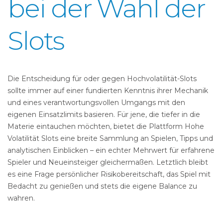
bei der Wahl der
Slots
Die Entscheidung für oder gegen Hochvolatilität-Slots
sollte immer auf einer fundierten Kenntnis ihrer Mechanik
und eines verantwortungsvollen Umgangs mit den
eigenen Einsatzlimits basieren. Für jene, die tiefer in die
Materie eintauchen möchten, bietet die Plattform Hohe
Volatilität Slots eine breite Sammlung an Spielen, Tipps und
analytischen Einblicken – ein echter Mehrwert für erfahrene
Spieler und Neueinsteiger gleichermaßen. Letztlich bleibt
es eine Frage persönlicher Risikobereitschaft, das Spiel mit
Bedacht zu genießen und stets die eigene Balance zu
wahren.