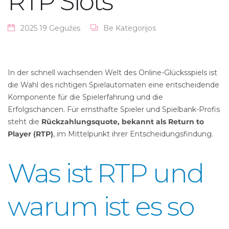
RTP Slots
2025 19 Gegužės
Be Kategorijos
In der schnell wachsenden Welt des Online-Glücksspiels ist
die Wahl des richtigen Spielautomaten eine entscheidende
Komponente für die Spielerfahrung und die
Erfolgschancen. Für ernsthafte Spieler und Spielbank-Profis
steht die
Rückzahlungsquote, bekannt als Return to
Player (RTP)
, im Mittelpunkt ihrer Entscheidungsfindung.
Was ist RTP und
warum ist es so