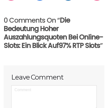
0 Comments On “
Die
Bedeutung Hoher
Auszahlungsquoten Bei Online-
Slots: Ein Blick Auf97% RTP Slots
”
Leave Comment
<b>Comment</b> ( * )