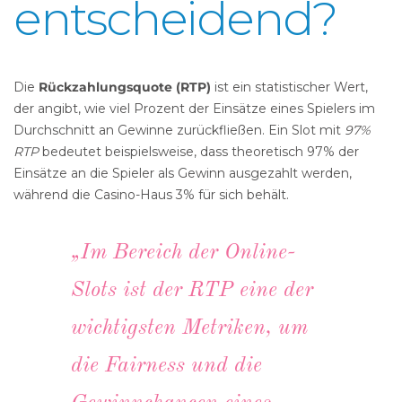
entscheidend?
Die
Rückzahlungsquote (RTP)
ist ein statistischer Wert,
der angibt, wie viel Prozent der Einsätze eines Spielers im
Durchschnitt an Gewinne zurückfließen. Ein Slot mit
97%
RTP
bedeutet beispielsweise, dass theoretisch 97% der
Einsätze an die Spieler als Gewinn ausgezahlt werden,
während die Casino-Haus 3% für sich behält.
„Im Bereich der Online-
Slots ist der RTP eine der
wichtigsten Metriken, um
die Fairness und die