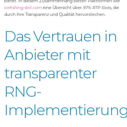
bietet. In diesem Zusammenhang bieten Plattformen wie
icefishing-slot.com
eine Übersicht über
97% RTP Slots
, die
durch ihre Transparenz und Qualität hervorstechen.
Das Vertrauen in
Anbieter mit
transparenter
RNG-
Implementierun