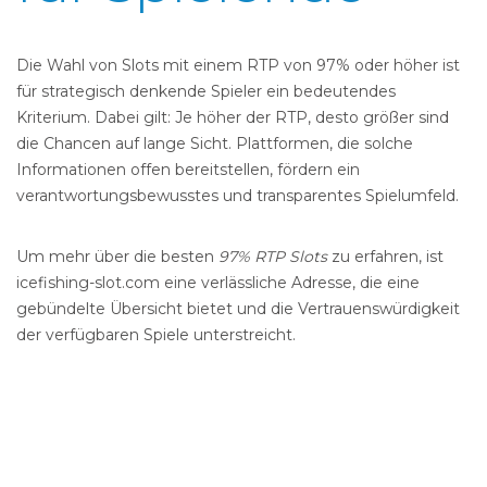
Die Wahl von Slots mit einem RTP von 97% oder höher ist
für strategisch denkende Spieler ein bedeutendes
Kriterium. Dabei gilt: Je höher der RTP, desto größer sind
die Chancen auf lange Sicht. Plattformen, die solche
Informationen offen bereitstellen, fördern ein
verantwortungsbewusstes und transparentes Spielumfeld.
Um mehr über die besten
97% RTP Slots
zu erfahren, ist
icefishing-slot.com eine verlässliche Adresse, die eine
gebündelte Übersicht bietet und die Vertrauenswürdigkeit
der verfügbaren Spiele unterstreicht.