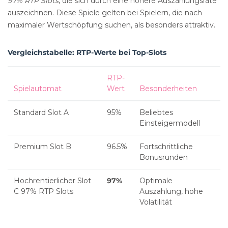
97% RTP Slots
, die sich durch eine höhere Auszahlungsrate
auszeichnen. Diese Spiele gelten bei Spielern, die nach
maximaler Wertschöpfung suchen, als besonders attraktiv.
Vergleichstabelle: RTP-Werte bei Top-Slots
RTP-
Spielautomat
Wert
Besonderheiten
Standard Slot A
95%
Beliebtes
Einsteigermodell
Premium Slot B
96.5%
Fortschrittliche
Bonusrunden
Hochrentierlicher Slot
97%
Optimale
C
97% RTP Slots
Auszahlung, hohe
Volatilität