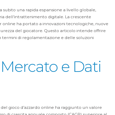
ha subito una rapida espansione a livello globale,
ia dell’intrattenimento digitale. La crescente
r online ha portato a innovazioni tecnologiche, nuove
urezza del giocatore. Questo articolo intende offrire
 in termini di regolamentazione e delle soluzioni
Mercato e Dati
e del gioco d’azzardo online ha raggiunto un valore
asso di crescita annuale composto (CAGR) superiore al