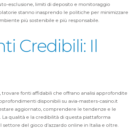
to-esclusione, limiti di deposito e monitoraggio
latorie stanno inasprendo le politiche per minimizzare
ambiente più sostenibile e più responsabile.
i Credibili: Il
ovare fonti affidabili che offrano analisi approfondite
approfondimenti disponibili su avia-masters-casino.it
 restare aggiornato, comprendere le tendenze e le
La qualità e la credibilità di questa piattaforma
settore del gioco d’azzardo online in Italia e oltre.