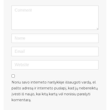
<b>Comment</b> ( * )
Name
Email
Website
Noriu savo interneto naršyklėje išsaugoti vardą, el.
pašto adresą ir interneto puslapį, kad jų nebereiktų
įvesti iš naujo, kai kitą kartą vėl norėsiu parašyti
komentarą.