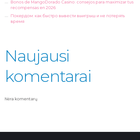
Bonos de MangoDorado Casino: consejos para maximizar tus
recompensas en 2026
Покердом: как быстро вывести выигрыш и не потерять
время
Naujausi
komentarai
Nėra komentarų.