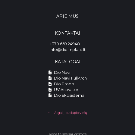
APIE MUS
KONTAKTAI
+370 659 24948
info@dioimplant.lt
KATALOGAI
Dio Navi
Dio Navi FullArch
Dio Probo
UV Activator
Dio Ekosistema
Atgal į puslapio viršų
Visos teisės saugomos