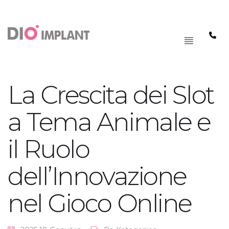
PAGRINDINIS
MENIU
La Crescita dei Slot
a Tema Animale e
il Ruolo
dell’Innovazione
nel Gioco Online