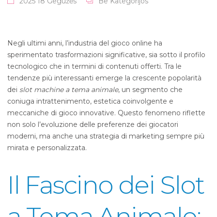
2025 18 Gegužės
Be Kategorijos
Negli ultimi anni, l’industria del gioco online ha
sperimentato trasformazioni significative, sia sotto il profilo
tecnologico che in termini di contenuti offerti. Tra le
tendenze più interessanti emerge la crescente popolarità
dei
slot machine a tema animale
, un segmento che
coniuga intrattenimento, estetica coinvolgente e
meccaniche di gioco innovative. Questo fenomeno riflette
non solo l’evoluzione delle preferenze dei giocatori
moderni, ma anche una strategia di marketing sempre più
mirata e personalizzata.
Il Fascino dei Slot
a Tema Animale: