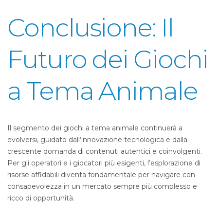
Conclusione: Il
Futuro dei Giochi
a Tema Animale
Il segmento dei giochi a tema animale continuerà a
evolversi, guidato dall’innovazione tecnologica e dalla
crescente domanda di contenuti autentici e coinvolgenti.
Per gli operatori e i giocatori più esigenti, l’esplorazione di
risorse affidabili diventa fondamentale per navigare con
consapevolezza in un mercato sempre più complesso e
ricco di opportunità.