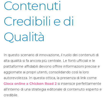
Contenuti
Credibili e di
Qualità
In questo scenario di innovazione, il ruolo dei contenuti di
alta qualità si fa ancora più centrale. Le fonti ufficiali e le
piattaforme affidabili devono offrire informazioni precise e
aggiornate ai propri utenti, consolidando così la loro
autorevolezza. In questa ottica, la presenza di link come
Gioca online a Chicken Road 2
si inserisce perfettamente
all’interno di una strategia editoriale di contenuto esperto e
credibile.