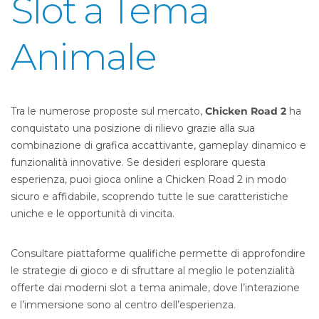
Slot a Tema
Animale
Tra le numerose proposte sul mercato,
Chicken Road 2
ha
conquistato una posizione di rilievo grazie alla sua
combinazione di grafica accattivante, gameplay dinamico e
funzionalità innovative. Se desideri esplorare questa
esperienza, puoi gioca online a Chicken Road 2 in modo
sicuro e affidabile, scoprendo tutte le sue caratteristiche
uniche e le opportunità di vincita.
Consultare piattaforme qualifiche permette di approfondire
le strategie di gioco e di sfruttare al meglio le potenzialità
offerte dai moderni slot a tema animale, dove l’interazione
e l’immersione sono al centro dell’esperienza.