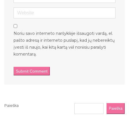
Website
Noriu savo interneto naršyklėje išsaugoti vardą, el.
pašto adresą ir interneto puslapį, kad jų nebereiktų
įvesti iš naujo, kai kitą kartą vėl norėsiu parašyti
komentarą.
Paieška
Paieška