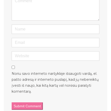
Name
Email
Website
Noriu savo interneto naršyklėje išsaugoti vardą, el.
pašto adresą ir interneto puslapį, kad jų nebereiktų
įvesti iš naujo, kai kitą kartą vėl norėsiu parašyti
komentarą.