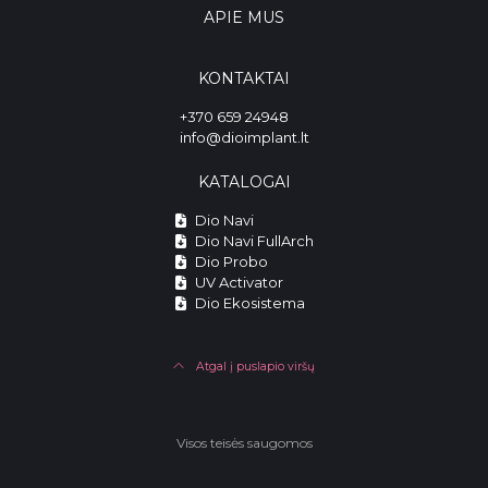
APIE MUS
KONTAKTAI
+370 659 24948
info@dioimplant.lt
KATALOGAI
Dio Navi
Dio Navi FullArch
Dio Probo
UV Activator
Dio Ekosistema
Atgal į puslapio viršų
Visos teisės saugomos