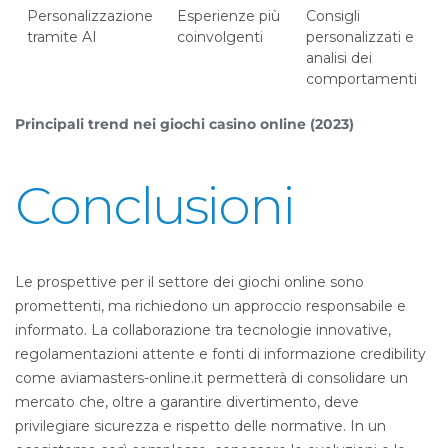
Personalizzazione
Esperienze più
Consigli
tramite AI
coinvolgenti
personalizzati e
analisi dei
comportamenti
Principali trend nei giochi casino online (2023)
Conclusioni
Le prospettive per il settore dei giochi online sono
promettenti, ma richiedono un approccio responsabile e
informato. La collaborazione tra tecnologie innovative,
regolamentazioni attente e fonti di informazione credibility
come aviamasters-online.it permetterà di consolidare un
mercato che, oltre a garantire divertimento, deve
privilegiare sicurezza e rispetto delle normative. In un