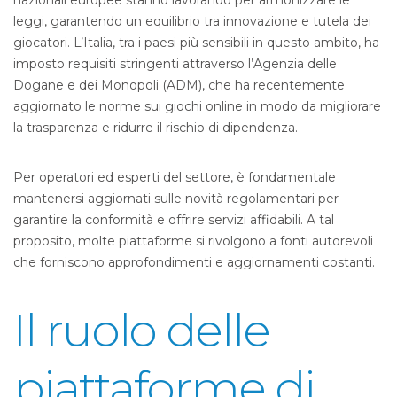
nazionali europee stanno lavorando per armonizzare le
leggi, garantendo un equilibrio tra innovazione e tutela dei
giocatori. L’Italia, tra i paesi più sensibili in questo ambito, ha
imposto requisiti stringenti attraverso l’Agenzia delle
Dogane e dei Monopoli (ADM), che ha recentemente
aggiornato le norme sui giochi online in modo da migliorare
la trasparenza e ridurre il rischio di dipendenza.
Per operatori ed esperti del settore, è fondamentale
mantenersi aggiornati sulle novità regolamentari per
garantire la conformità e offrire servizi affidabili. A tal
proposito, molte piattaforme si rivolgono a fonti autorevoli
che forniscono approfondimenti e aggiornamenti costanti.
Il ruolo delle
piattaforme di