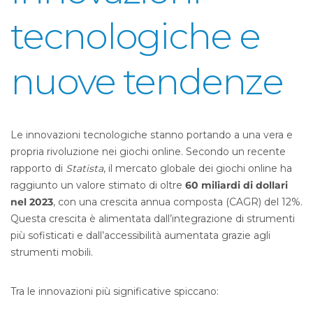
tecnologiche e
nuove tendenze
Le innovazioni tecnologiche stanno portando a una vera e
propria rivoluzione nei giochi online. Secondo un recente
rapporto di
Statista
, il mercato globale dei giochi online ha
raggiunto un valore stimato di oltre
60 miliardi di dollari
nel 2023
, con una crescita annua composta (CAGR) del 12%.
Questa crescita è alimentata dall’integrazione di strumenti
più sofisticati e dall’accessibilità aumentata grazie agli
strumenti mobili.
Tra le innovazioni più significative spiccano: