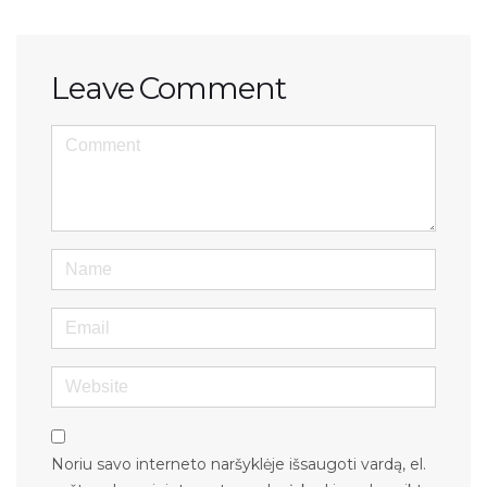
Leave Comment
<b>Comment</b> ( * )
Name
Email
Website
Noriu savo interneto naršyklėje išsaugoti vardą, el.