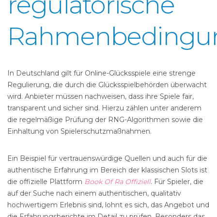
regulatorische
Rahmenbedingu
In Deutschland gilt für Online-Glücksspiele eine strenge
Regulierung, die durch die Glücksspielbehörden überwacht
wird. Anbieter müssen nachweisen, dass ihre Spiele fair,
transparent und sicher sind. Hierzu zählen unter anderem
die regelmäßige Prüfung der RNG-Algorithmen sowie die
Einhaltung von Spielerschutzmaßnahmen.
Ein Beispiel für vertrauenswürdige Quellen und auch für die
authentische Erfahrung im Bereich der klassischen Slots ist
die offizielle Plattform
Book Of Ra Offiziell
. Für Spieler, die
auf der Suche nach einem authentischen, qualitativ
hochwertigem Erlebnis sind, lohnt es sich, das Angebot und
die Erfahrungsberichte im Detail zu prüfen. Besonders das