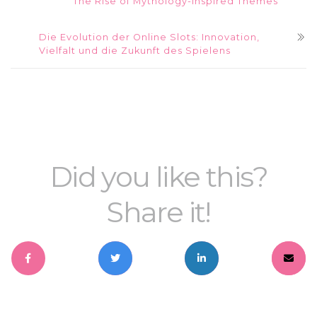
The Rise of Mythology-Inspired Themes
Die Evolution der Online Slots: Innovation,
Vielfalt und die Zukunft des Spielens
Did you like this?
Share it!