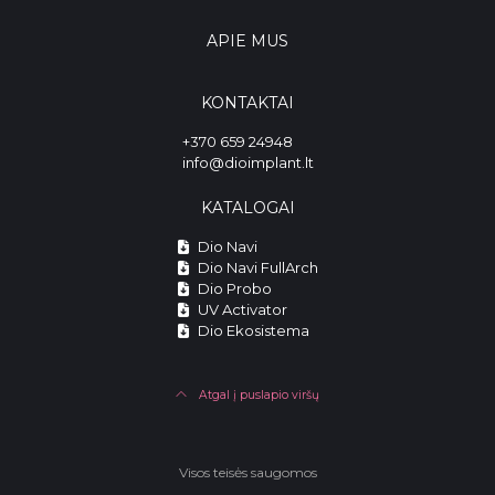
APIE MUS
KONTAKTAI
+370 659 24948
info@dioimplant.lt
KATALOGAI
Dio Navi
Dio Navi FullArch
Dio Probo
UV Activator
Dio Ekosistema
Atgal į puslapio viršų
Visos teisės saugomos