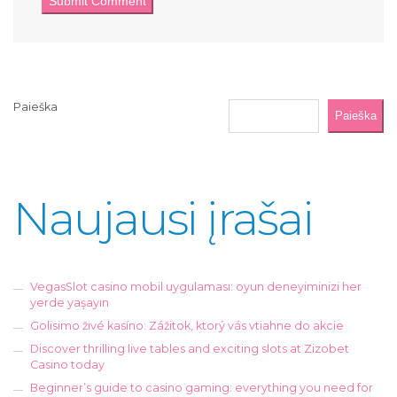
Paieška
Paieška
Naujausi įrašai
VegasSlot casino mobil uygulaması: oyun deneyiminizi her
yerde yaşayın
Golisimo živé kasíno: Zážitok, ktorý vás vtiahne do akcie
Discover thrilling live tables and exciting slots at Zizobet
Casino today
Beginner’s guide to casino gaming: everything you need for