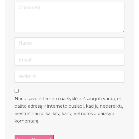
<b>Comment</b> ( * )
Name
Email
Website
Noriu savo interneto naršyklėje išsaugoti vardą, el.
pašto adresą ir interneto puslapį, kad jų nebereiktų
įvesti iš naujo, kai kitą kartą vėl norėsiu parašyti
komentarą.