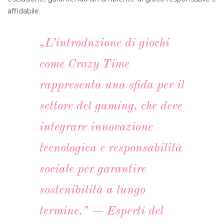
affidabile.
„L’introduzione di giochi
come Crazy Time
rappresenta una sfida per il
settore del gaming, che deve
integrare innovazione
tecnologica e responsabilità
sociale per garantire
sostenibilità a lungo
termine.” —
Esperti del