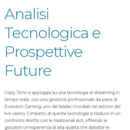
Analisi
Tecnologica e
Prospettive
Future
Crazy Time si appoggia su una tecnologia di streaming in
tempo reale, con una gestione professionale da parte di
Evolution Gaming, uno dei leader mondiali nel settore del
live casino. L’impatto di questa tecnologia si traduce in un
confronto diretto con le tradizionali slot, offrendo ai
giocatori un’esperienza di alta qualità che abbatte le