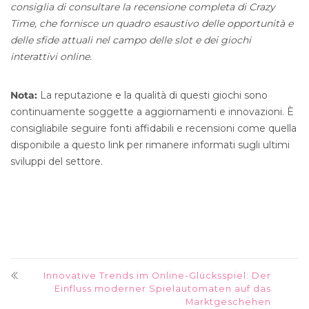
consiglia di consultare la recensione completa di Crazy
Time, che fornisce un quadro esaustivo delle opportunità e
delle sfide attuali nel campo delle slot e dei giochi
interattivi online.
Nota:
La reputazione e la qualità di questi giochi sono
continuamente soggette a aggiornamenti e innovazioni. È
consigliabile seguire fonti affidabili e recensioni come quella
disponibile a questo link per rimanere informati sugli ultimi
sviluppi del settore.
Innovative Trends im Online-Glücksspiel: Der
Einfluss moderner Spielautomaten auf das
Marktgeschehen