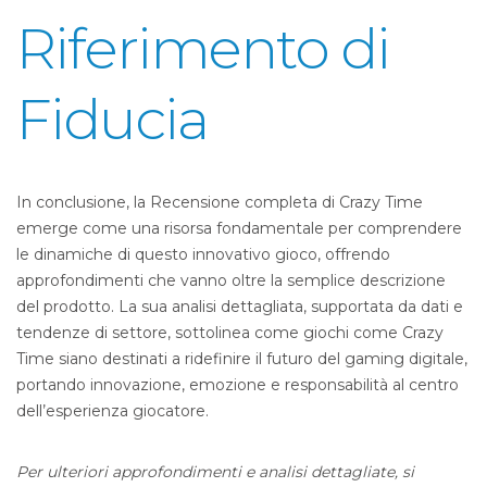
Riferimento di
Fiducia
In conclusione, la Recensione completa di Crazy Time
emerge come una risorsa fondamentale per comprendere
le dinamiche di questo innovativo gioco, offrendo
approfondimenti che vanno oltre la semplice descrizione
del prodotto. La sua analisi dettagliata, supportata da dati e
tendenze di settore, sottolinea come giochi come Crazy
Time siano destinati a ridefinire il futuro del gaming digitale,
portando innovazione, emozione e responsabilità al centro
dell’esperienza giocatore.
Per ulteriori approfondimenti e analisi dettagliate, si