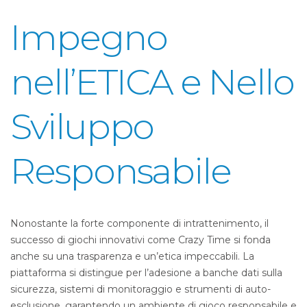
Impegno
nell’ETICA e Nello
Sviluppo
Responsabile
Nonostante la forte componente di intrattenimento, il
successo di giochi innovativi come Crazy Time si fonda
anche su una trasparenza e un’etica impeccabili. La
piattaforma si distingue per l’adesione a banche dati sulla
sicurezza, sistemi di monitoraggio e strumenti di auto-
esclusione, garantendo un ambiente di gioco responsabile e