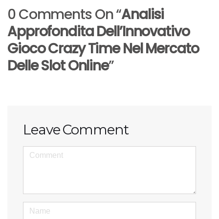
0 Comments On “
Analisi
Approfondita Dell’Innovativo
Gioco Crazy Time Nel Mercato
Delle Slot Online
”
Leave Comment
<b>Comment</b> ( * )
Name