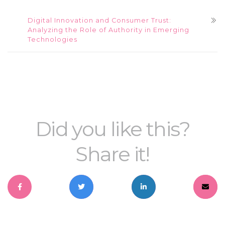
Digital Innovation and Consumer Trust:
Analyzing the Role of Authority in Emerging
Technologies
Did you like this?
Share it!