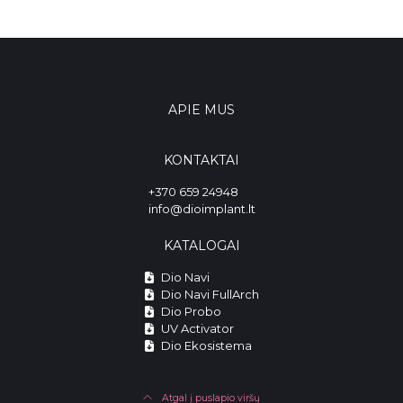
APIE MUS
KONTAKTAI
+370 659 24948
info@dioimplant.lt
KATALOGAI
Dio Navi
Dio Navi FullArch
Dio Probo
UV Activator
Dio Ekosistema
Atgal į puslapio viršų