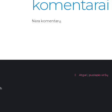
komentarai
Nėra komentarų.
Atgal į puslapio viršų
ch