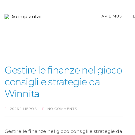
APIE MUS
Gestire le finanze nel gioco
consigli e strategie da
Winnita
2026 1 LIEPOS
NO COMMENTS
Gestire le finanze nel gioco consigli e strategie da