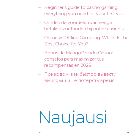
Beginner’s guide to casino gaming:
everything you need for your first visit
Ontdek de voordelen van veilige
betalingsmethoden bij online casino’s
Online vs Offline Gambling: Which Is the
Best Choice for You?
Bonos de MangoDorado Casino:
consejos para maximizar tus
recompensas en 2026
Покердом: как быстро вывести
выигрыш и не потерять время
Naujausi