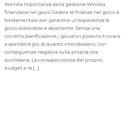
Winnita Importanza della gestione Winnita
finanziaria nel gioco Gestire le finanze nel gioco è
fondamentale per garantire un’esperienza di
gioco sostenibile e divertente. Senza una
corretta pianificazione, i giocatori possono trovarsi
a spendere più di quanto intendessero, con
conseguenze negative sulla propria vita
quotidiana. La consapevolezza del proprio
budget e la […]