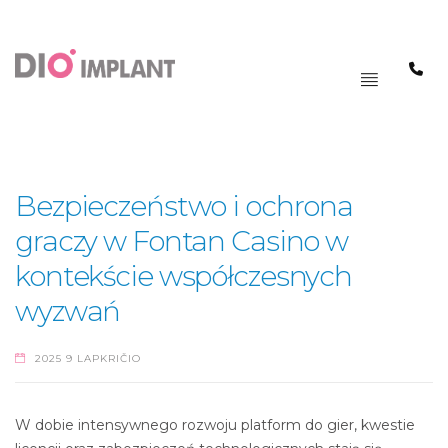
PAGRINDINIS
MENIU
Bezpieczeństwo i ochrona
graczy w Fontan Casino w
kontekście współczesnych
wyzwań
2025 9 LAPKRIČIO
W dobie intensywnego rozwoju platform do gier, kwestie