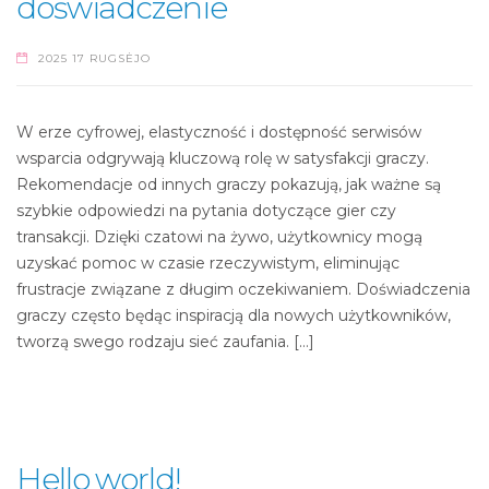
doświadczenie
2025 17 RUGSĖJO
W erze cyfrowej, elastyczność i dostępność serwisów
wsparcia odgrywają kluczową rolę w satysfakcji graczy.
Rekomendacje od innych graczy pokazują, jak ważne są
szybkie odpowiedzi na pytania dotyczące gier czy
transakcji. Dzięki czatowi na żywo, użytkownicy mogą
uzyskać pomoc w czasie rzeczywistym, eliminując
frustracje związane z długim oczekiwaniem. Doświadczenia
graczy często będąc inspiracją dla nowych użytkowników,
tworzą swego rodzaju sieć zaufania. […]
Hello world!