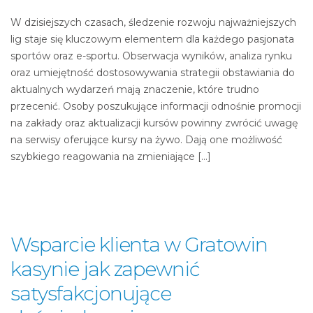
W dzisiejszych czasach, śledzenie rozwoju najważniejszych
lig staje się kluczowym elementem dla każdego pasjonata
sportów oraz e-sportu. Obserwacja wyników, analiza rynku
oraz umiejętność dostosowywania strategii obstawiania do
aktualnych wydarzeń mają znaczenie, które trudno
przecenić. Osoby poszukujące informacji odnośnie promocji
na zakłady oraz aktualizacji kursów powinny zwrócić uwagę
na serwisy oferujące kursy na żywo. Dają one możliwość
szybkiego reagowania na zmieniające […]
Wsparcie klienta w Gratowin
kasynie jak zapewnić
satysfakcjonujące