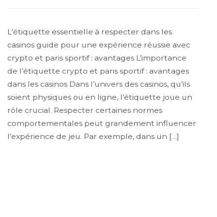
L'étiquette essentielle à respecter dans les
casinos guide pour une expérience réussie avec
crypto et paris sportif : avantages L’importance
de l’étiquette crypto et paris sportif : avantages
dans les casinos Dans l’univers des casinos, qu’ils
soient physiques ou en ligne, l’étiquette joue un
rôle crucial. Respecter certaines normes
comportementales peut grandement influencer
l’expérience de jeu. Par exemple, dans un […]