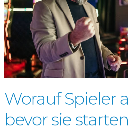
Worauf Spieler a
bevor sie starte