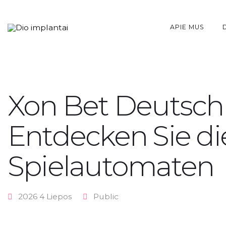
APIE MUS
Xon Bet Deutschl
Entdecken Sie die
Spielautomaten
2026 4 Liepos
Public