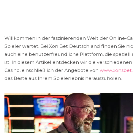
Willkommen in der faszinierenden Welt der Online-Cas
Spieler wartet. Bei Xon Bet Deutschland finden Sie ni
auch eine benutzerfreundliche Plattform, die speziell
ist. In diesem Artikel entdecken wir die verschieden
Casino, einschließlich der Angebote von
www.xonsbet
das Beste aus Ihrem Spielerlebnis herauszuholen.