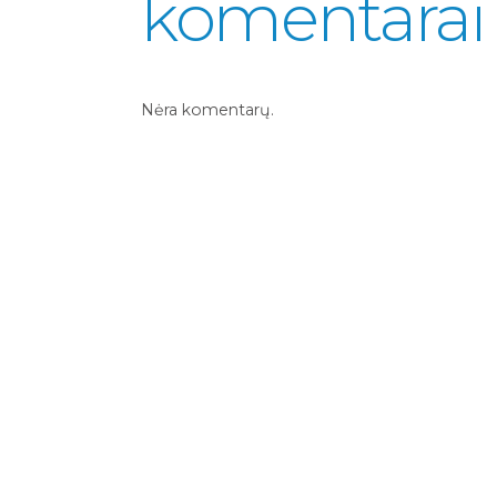
komentarai
Nėra komentarų.