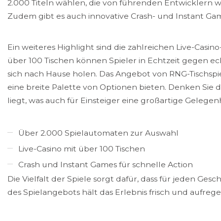
2.000 Titeln wählen, die von führenden Entwicklern w
Zudem gibt es auch innovative Crash- und Instant Game
Ein weiteres Highlight sind die zahlreichen Live-Casino-
über 100 Tischen können Spieler in Echtzeit gegen ec
sich nach Hause holen. Das Angebot von RNG-Tischspie
eine breite Palette von Optionen bieten. Denken Sie da
liegt, was auch für Einsteiger eine großartige Gelegenh
Über 2.000 Spielautomaten zur Auswahl
Live-Casino mit über 100 Tischen
Crash und Instant Games für schnelle Action
Die Vielfalt der Spiele sorgt dafür, dass für jeden Ges
des Spielangebots hält das Erlebnis frisch und aufreg