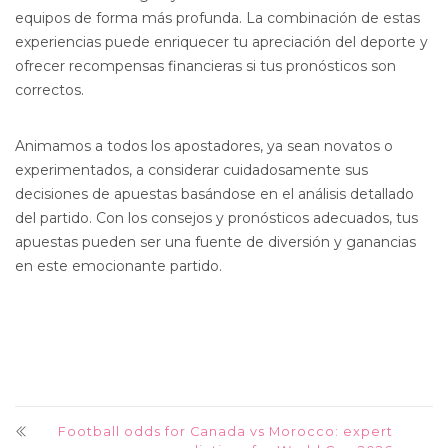
equipos de forma más profunda. La combinación de estas
experiencias puede enriquecer tu apreciación del deporte y
ofrecer recompensas financieras si tus pronósticos son
correctos.
Animamos a todos los apostadores, ya sean novatos o
experimentados, a considerar cuidadosamente sus
decisiones de apuestas basándose en el análisis detallado
del partido. Con los consejos y pronósticos adecuados, tus
apuestas pueden ser una fuente de diversión y ganancias
en este emocionante partido.
Football odds for Canada vs Morocco: expert