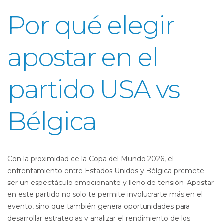
Por qué elegir
apostar en el
partido USA vs
Bélgica
Con la proximidad de la Copa del Mundo 2026, el
enfrentamiento entre Estados Unidos y Bélgica promete
ser un espectáculo emocionante y lleno de tensión. Apostar
en este partido no solo te permite involucrarte más en el
evento, sino que también genera oportunidades para
desarrollar estrategias y analizar el rendimiento de los