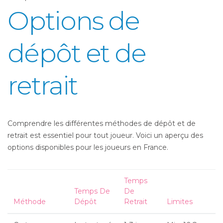
Options de
dépôt et de
retrait
Comprendre les différentes méthodes de dépôt et de
retrait est essentiel pour tout joueur. Voici un aperçu des
options disponibles pour les joueurs en France.
Temps
Temps De
De
Méthode
Dépôt
Retrait
Limites