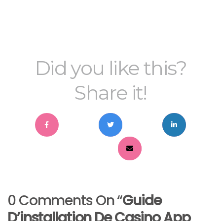
Did you like this?
Share it!
0 Comments On “
Guide
D’installation De Casino App