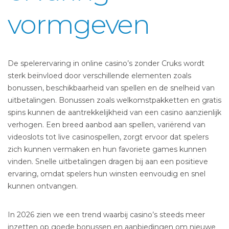
vormgeven
De spelerervaring in online casino’s zonder Cruks wordt
sterk beïnvloed door verschillende elementen zoals
bonussen, beschikbaarheid van spellen en de snelheid van
uitbetalingen. Bonussen zoals welkomstpakketten en gratis
spins kunnen de aantrekkelijkheid van een casino aanzienlijk
verhogen. Een breed aanbod aan spellen, variërend van
videoslots tot live casinospellen, zorgt ervoor dat spelers
zich kunnen vermaken en hun favoriete games kunnen
vinden. Snelle uitbetalingen dragen bij aan een positieve
ervaring, omdat spelers hun winsten eenvoudig en snel
kunnen ontvangen.
In 2026 zien we een trend waarbij casino’s steeds meer
inzetten op goede bonussen en aanbiedingen om nieuwe