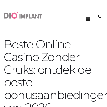
PAGRINDINIS
MENIU
Beste Online
Casino Zonder
Cruks: ontdek de
beste
bonusaanbiedinge