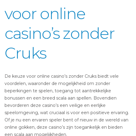
voor online
casino’s zonder
Cruks
De keuze voor online casino’s zonder Cruks biedt vele
voordelen, waaronder de mogelijkheid om zonder
beperkingen te spelen, toegang tot aantrekkelijke
bonussen en een breed scala aan spellen. Bovendien
bevorderen deze casino’s een veilige en eerlijke
speelomgeving, wat cruciaal is voor een positieve ervaring.
Of je nu een ervaren speler bent of nieuw in de wereld van
online gokken, deze casino’s zijn toegankelijk en bieden
een scala aan mogelijkheden.