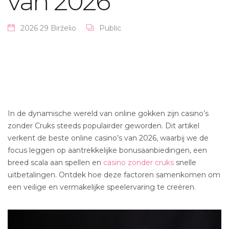
van 2026
2026 29 Birželio
Public
In de dynamische wereld van online gokken zijn casino’s
zonder Cruks steeds populairder geworden. Dit artikel
verkent de beste online casino’s van 2026, waarbij we de
focus leggen op aantrekkelijke bonusaanbiedingen, een
breed scala aan spellen en
casino zonder cruks
snelle
uitbetalingen. Ontdek hoe deze factoren samenkomen om
een veilige en vermakelijke speelervaring te creëren.