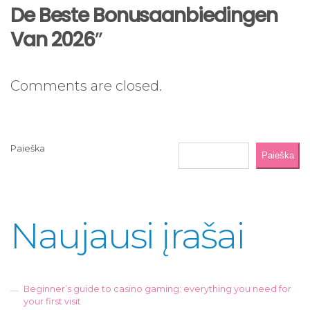
De Beste Bonusaanbiedingen
Van 2026
”
Comments are closed.
Paieška
Paieška
Naujausi įrašai
Beginner’s guide to casino gaming: everything you need for
your first visit