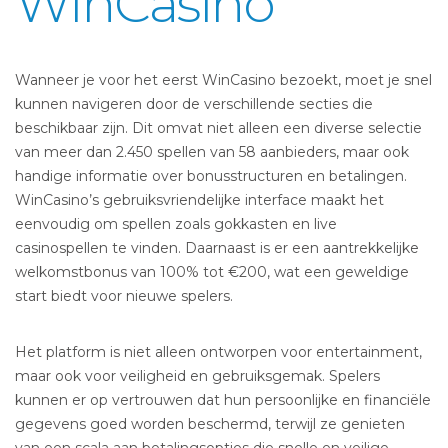
WinCasino
Wanneer je voor het eerst WinCasino bezoekt, moet je snel
kunnen navigeren door de verschillende secties die
beschikbaar zijn. Dit omvat niet alleen een diverse selectie
van meer dan 2.450 spellen van 58 aanbieders, maar ook
handige informatie over bonusstructuren en betalingen.
WinCasino’s gebruiksvriendelijke interface maakt het
eenvoudig om spellen zoals gokkasten en live
casinospellen te vinden. Daarnaast is er een aantrekkelijke
welkomstbonus van 100% tot €200, wat een geweldige
start biedt voor nieuwe spelers.
Het platform is niet alleen ontworpen voor entertainment,
maar ook voor veiligheid en gebruiksgemak. Spelers
kunnen er op vertrouwen dat hun persoonlijke en financiële
gegevens goed worden beschermd, terwijl ze genieten
van een scala aan betalingsopties die snelle en veilige