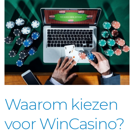
Waarom kiezen
voor WinCasino?