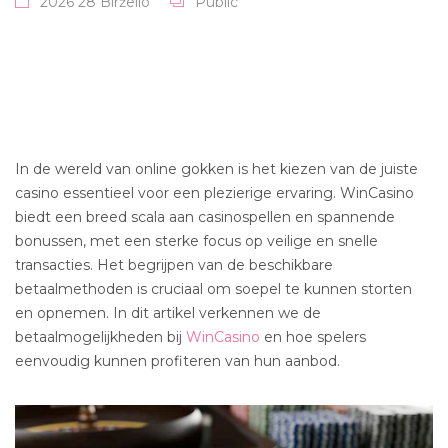
2026 28 Birželio
Public
In de wereld van online gokken is het kiezen van de juiste
casino essentieel voor een plezierige ervaring. WinCasino
biedt een breed scala aan casinospellen en spannende
bonussen, met een sterke focus op veilige en snelle
transacties. Het begrijpen van de beschikbare
betaalmethoden is cruciaal om soepel te kunnen storten
en opnemen. In dit artikel verkennen we de
betaalmogelijkheden bij
WinCasino
en hoe spelers
eenvoudig kunnen profiteren van hun aanbod.