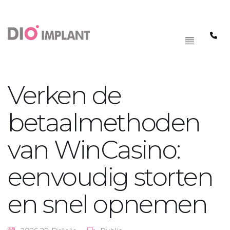
PAGRINDINIS
MENIU
Verken de
betaalmethoden
van WinCasino:
eenvoudig storten
en snel opnemen