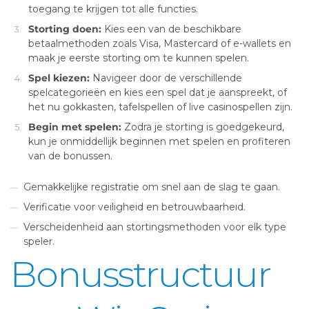
toegang te krijgen tot alle functies.
Storting doen:
Kies een van de beschikbare
betaalmethoden zoals Visa, Mastercard of e-wallets en
maak je eerste storting om te kunnen spelen.
Spel kiezen:
Navigeer door de verschillende
spelcategorieën en kies een spel dat je aanspreekt, of
het nu gokkasten, tafelspellen of live casinospellen zijn.
Begin met spelen:
Zodra je storting is goedgekeurd,
kun je onmiddellijk beginnen met spelen en profiteren
van de bonussen.
Gemakkelijke registratie om snel aan de slag te gaan.
Verificatie voor veiligheid en betrouwbaarheid.
Verscheidenheid aan stortingsmethoden voor elk type
speler.
Bonusstructuur