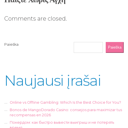
Comments are closed.
Paieška
Paieška
Naujausi įrašai
Online vs Offline Gambling: Which Is the Best Choice for You?
Bonos de MangoDorado Casino: consejos para maximizar tus
recompensas en 2026
Покердом: как быстро вывести выигрыш и не потерять
время