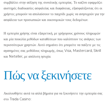
συμβάλλει στην αύξηση της συνολικής εμπειρίας. Το καζίνο εφαρμόζει
αυστηρές διαδικασίες ασφαλείας και διαφάνειας, εξασφαλίζοντας ότι οι
χρήστες μπορούν να απολαύσουν το παιχνίδι χωρίς να ανησυχούν για την
ασφάλεια των προσωπικών και οικονομικών τους δεδομένων.
Η εμπειρία χρήσης είναι εξαιρετική, με γρήγορους χρόνους πληρωμών
και μία ποικιλία μεθόδων καταθέσεων που καλύπτουν τις ανάγκες των
περισσότερων χρηστών. Αυτό σημαίνει ότι μπορείτε να παίξετε με τις
αγαπημένες σας μεθόδους πληρωμής, όπως Visa, Mastercard, Skrill
και Neteller, με απόλυτη ησυχία.
Πώς να ξεκινήσετε
Ακολουθήστε αυτά τα απλά βήματα για να ξεκινήσετε την εμπειρία σας
στο Trada Casino: