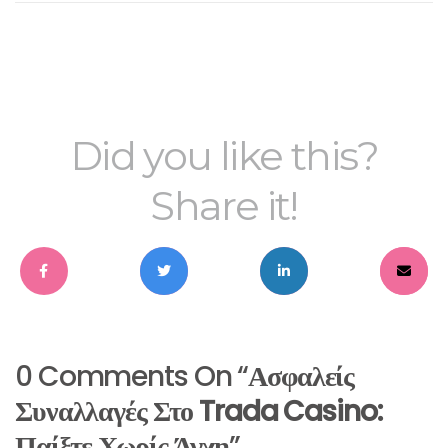
Did you like this?
Share it!
0 Comments On “
Ασφαλείς
Συναλλαγές Στο Trada Casino:
Παίξτε Χωρίς Άγχη
”