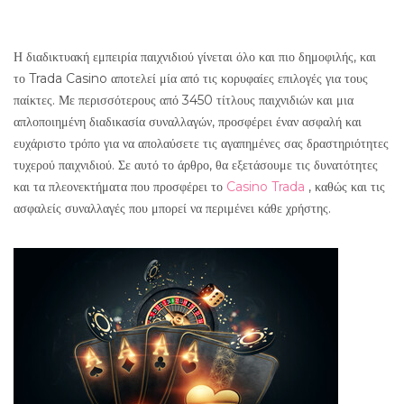
Η διαδικτυακή εμπειρία παιχνιδιού γίνεται όλο και πιο δημοφιλής, και
το Trada Casino αποτελεί μία από τις κορυφαίες επιλογές για τους
παίκτες. Με περισσότερους από 3450 τίτλους παιχνιδιών και μια
απλοποιημένη διαδικασία συναλλαγών, προσφέρει έναν ασφαλή και
ευχάριστο τρόπο για να απολαύσετε τις αγαπημένες σας δραστηριότητες
τυχερού παιχνιδιού. Σε αυτό το άρθρο, θα εξετάσουμε τις δυνατότητες
και τα πλεονεκτήματα που προσφέρει το
Casino Trada
, καθώς και τις
ασφαλείς συναλλαγές που μπορεί να περιμένει κάθε χρήστης.