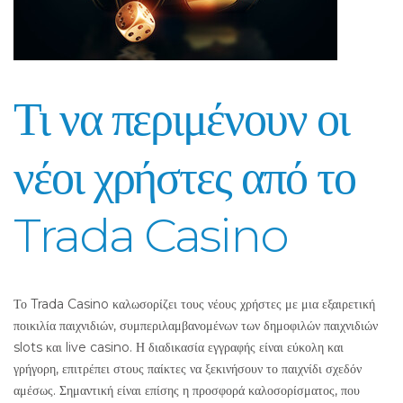
Τι να περιμένουν οι
νέοι χρήστες από το
Trada Casino
Το Trada Casino καλωσορίζει τους νέους χρήστες με μια εξαιρετική
ποικιλία παιχνιδιών, συμπεριλαμβανομένων των δημοφιλών παιχνιδιών
slots και live casino. Η διαδικασία εγγραφής είναι εύκολη και
γρήγορη, επιτρέπει στους παίκτες να ξεκινήσουν το παιχνίδι σχεδόν
αμέσως. Σημαντική είναι επίσης η προσφορά καλοσορίσματος, που