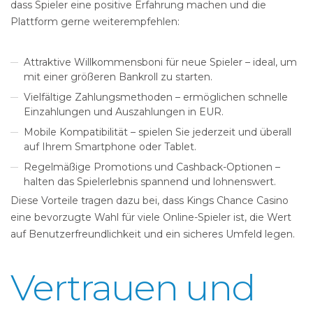
dass Spieler eine positive Erfahrung machen und die
Plattform gerne weiterempfehlen:
Attraktive Willkommensboni für neue Spieler – ideal, um
mit einer größeren Bankroll zu starten.
Vielfältige Zahlungsmethoden – ermöglichen schnelle
Einzahlungen und Auszahlungen in EUR.
Mobile Kompatibilität – spielen Sie jederzeit und überall
auf Ihrem Smartphone oder Tablet.
Regelmäßige Promotions und Cashback-Optionen –
halten das Spielerlebnis spannend und lohnenswert.
Diese Vorteile tragen dazu bei, dass Kings Chance Casino
eine bevorzugte Wahl für viele Online-Spieler ist, die Wert
auf Benutzerfreundlichkeit und ein sicheres Umfeld legen.
Vertrauen und