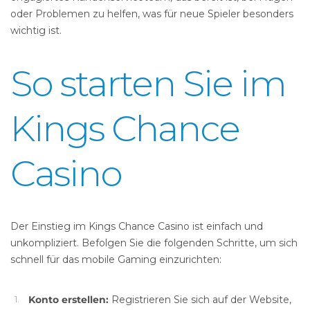
oder Problemen zu helfen, was für neue Spieler besonders
wichtig ist.
So starten Sie im
Kings Chance
Casino
Der Einstieg im Kings Chance Casino ist einfach und
unkompliziert. Befolgen Sie die folgenden Schritte, um sich
schnell für das mobile Gaming einzurichten:
Konto erstellen:
Registrieren Sie sich auf der Website,