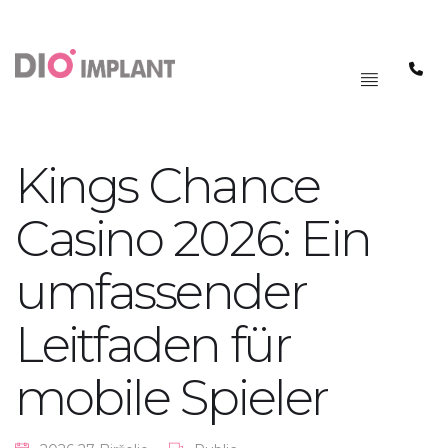
PAGRINDINIS
MENIU
Kings Chance
Casino 2026: Ein
umfassender
Leitfaden für
mobile Spieler