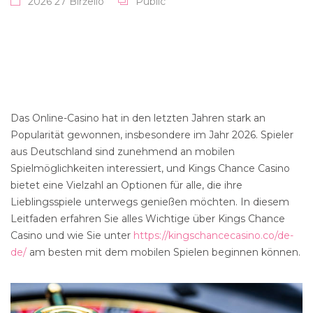
2026 27 Birželio
Public
Das Online-Casino hat in den letzten Jahren stark an
Popularität gewonnen, insbesondere im Jahr 2026. Spieler
aus Deutschland sind zunehmend an mobilen
Spielmöglichkeiten interessiert, und Kings Chance Casino
bietet eine Vielzahl an Optionen für alle, die ihre
Lieblingsspiele unterwegs genießen möchten. In diesem
Leitfaden erfahren Sie alles Wichtige über Kings Chance
Casino und wie Sie unter
https://kingschancecasino.co/de-
de/
am besten mit dem mobilen Spielen beginnen können.