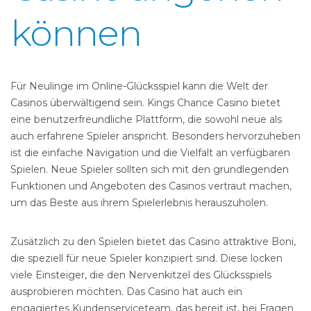
können
Für Neulinge im Online-Glücksspiel kann die Welt der
Casinos überwältigend sein. Kings Chance Casino bietet
eine benutzerfreundliche Plattform, die sowohl neue als
auch erfahrene Spieler anspricht. Besonders hervorzuheben
ist die einfache Navigation und die Vielfalt an verfügbaren
Spielen. Neue Spieler sollten sich mit den grundlegenden
Funktionen und Angeboten des Casinos vertraut machen,
um das Beste aus ihrem Spielerlebnis herauszuholen.
Zusätzlich zu den Spielen bietet das Casino attraktive Boni,
die speziell für neue Spieler konzipiert sind. Diese locken
viele Einsteiger, die den Nervenkitzel des Glücksspiels
ausprobieren möchten. Das Casino hat auch ein
engagiertes Kundenserviceteam, das bereit ist, bei Fragen