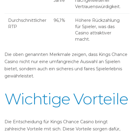
Jahre
nachgewiesener
Vertrauenswürdigkeit.
Durchschnittlicher
96,1%
Höhere Rückzahlung
RTP
für Spieler, was das
Casino attraktiver
macht.
Die oben genannten Merkmale zeigen, dass Kings Chance
Casino nicht nur eine umfangreiche Auswahl an Spielen
bietet, sondern auch ein sicheres und faires Spielerlebnis
gewährleistet.
Wichtige Vorteile
Die Entscheidung für Kings Chance Casino bringt
zahlreiche Vorteile mit sich. Diese Vorteile sorgen dafür,