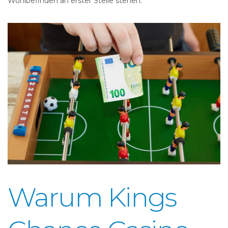
Wohlbefinden an erster Stelle stehen.
Warum Kings