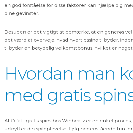
en god forståelse for disse faktorer kan hjælpe dig m
dine gevinster.
Desuden er det vigtigt at bemærke, at en generøs velk
det værd at overveje, hvad hvert casino tilbyder, ind
tilbyder en betydelig velkomstbonus, hvilket er noget, 
Hvordan man k
med gratis spin
At få fat i gratis spins hos Winbeatz er en enkel proces,
udnytter din spiloplevelse. Følg nedenstående trin fo