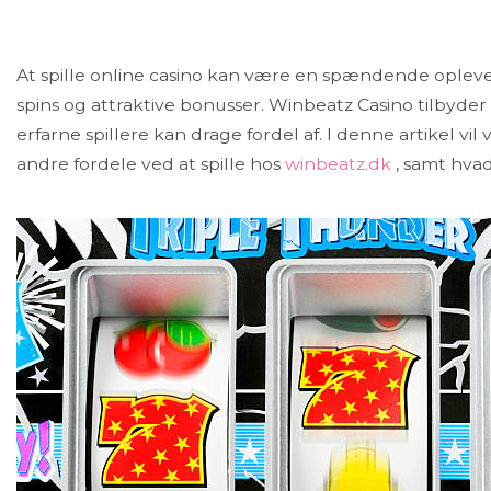
At spille online casino kan være en spændende oplevel
spins og attraktive bonusser. Winbeatz Casino tilby
erfarne spillere kan drage fordel af. I denne artikel vil 
andre fordele ved at spille hos
winbeatz.dk
, samt hvad