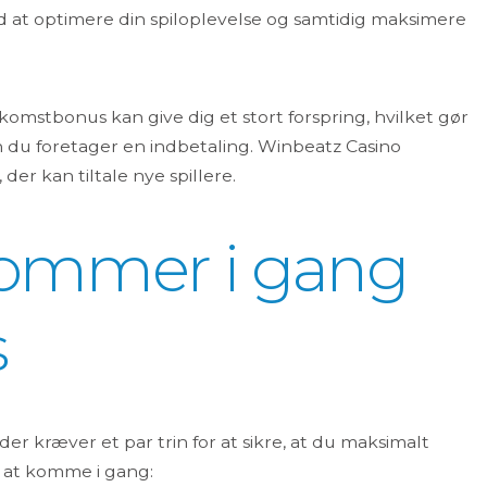
ed at optimere din spiloplevelse og samtidig maksimere
omstbonus kan give dig et stort forspring, hvilket gør
en du foretager en indbetaling. Winbeatz Casino
der kan tiltale nye spillere.
ommer i gang
s
 der kræver et par trin for at sikre, at du maksimalt
r at komme i gang: