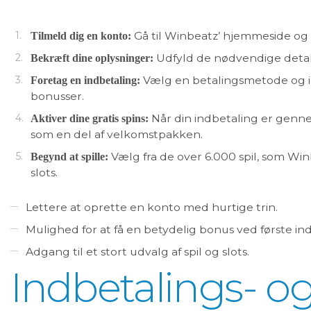
Gå til Winbeatz’ hjemmeside og 
Tilmeld dig en konto:
Udfyld de nødvendige detalje
Bekræft dine oplysninger:
Vælg en betalingsmetode og ind
Foretag en indbetaling:
bonusser.
Når din indbetaling er genne
Aktiver dine gratis spins:
som en del af velkomstpakken.
Vælg fra de over 6.000 spil, som Win
Begynd at spille:
slots.
Lettere at oprette en konto med hurtige trin.
Mulighed for at få en betydelig bonus ved første in
Adgang til et stort udvalg af spil og slots.
Indbetalings- o