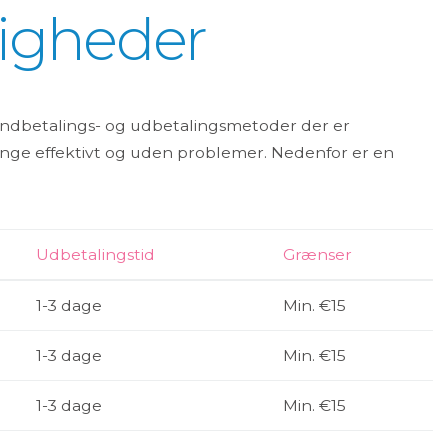
igheder
ke indbetalings- og udbetalingsmetoder der er
penge effektivt og uden problemer. Nedenfor er en
Udbetalingstid
Grænser
1-3 dage
Min. €15
1-3 dage
Min. €15
1-3 dage
Min. €15