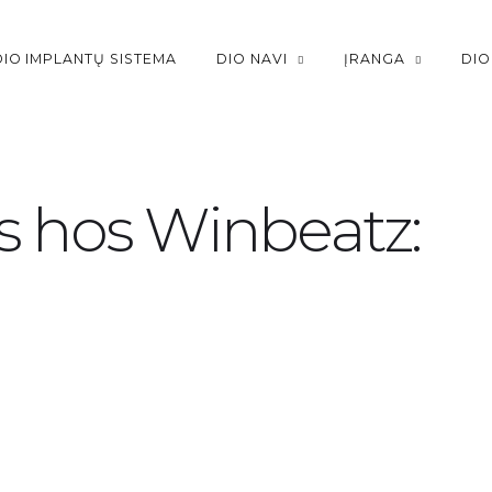
DIO IMPLANTŲ SISTEMA
DIO NAVI
ĮRANGA
DIO
ins hos Winbeatz: