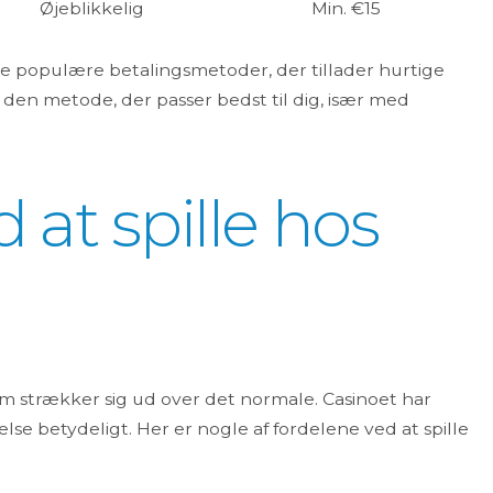
Øjeblikkelig
Min. €15
ke populære betalingsmetoder, der tillader hurtige
 den metode, der passer bedst til dig, især med
 at spille hos
m strækker sig ud over det normale. Casinoet har
lse betydeligt. Her er nogle af fordelene ved at spille