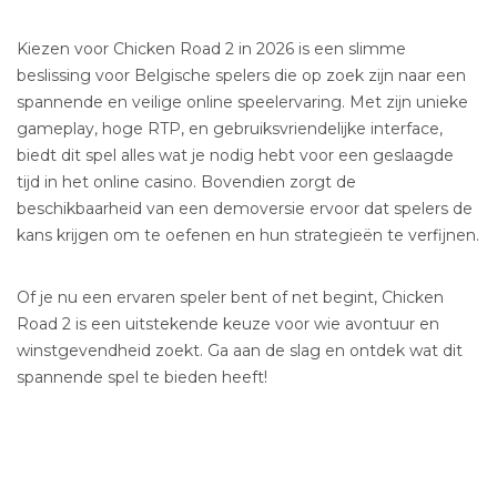
Kiezen voor Chicken Road 2 in 2026 is een slimme
beslissing voor Belgische spelers die op zoek zijn naar een
spannende en veilige online speelervaring. Met zijn unieke
gameplay, hoge RTP, en gebruiksvriendelijke interface,
biedt dit spel alles wat je nodig hebt voor een geslaagde
tijd in het online casino. Bovendien zorgt de
beschikbaarheid van een demoversie ervoor dat spelers de
kans krijgen om te oefenen en hun strategieën te verfijnen.
Of je nu een ervaren speler bent of net begint, Chicken
Road 2 is een uitstekende keuze voor wie avontuur en
winstgevendheid zoekt. Ga aan de slag en ontdek wat dit
spannende spel te bieden heeft!