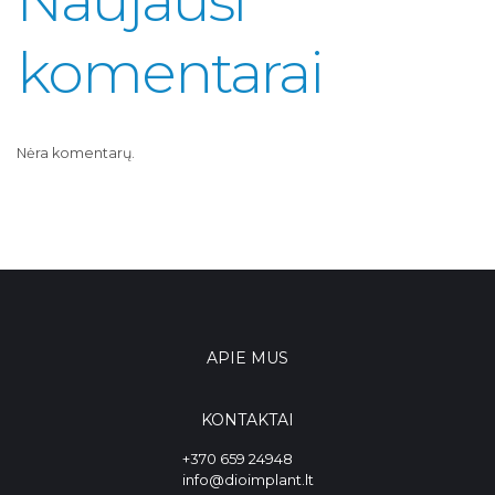
Naujausi
komentarai
Nėra komentarų.
APIE MUS
KONTAKTAI
+370 659 24948
info@dioimplant.lt