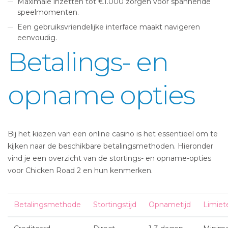
Maximale inzetten tot €1.000 zorgen voor spannende
speelmomenten.
Een gebruiksvriendelijke interface maakt navigeren
eenvoudig.
Betalings- en
opname opties
Bij het kiezen van een online casino is het essentieel om te
kijken naar de beschikbare betalingsmethoden. Hieronder
vind je een overzicht van de stortings- en opname-opties
voor Chicken Road 2 en hun kenmerken.
Betalingsmethode
Stortingstijd
Opnametijd
Limiet