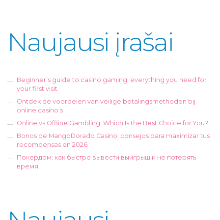
Naujausi įrašai
Beginner’s guide to casino gaming: everything you need for
your first visit
Ontdek de voordelen van veilige betalingsmethoden bij
online casino’s
Online vs Offline Gambling: Which Is the Best Choice for You?
Bonos de MangoDorado Casino: consejos para maximizar tus
recompensas en 2026
Покердом: как быстро вывести выигрыш и не потерять
время