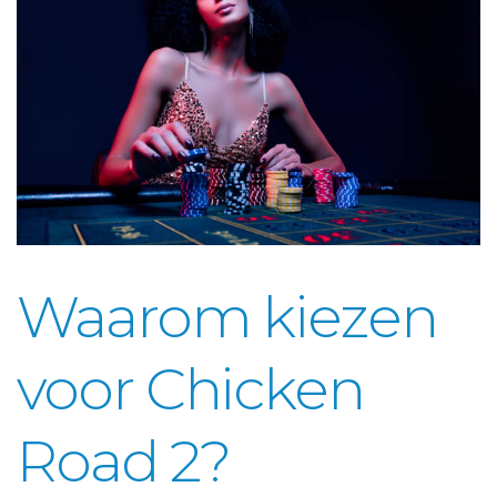
Waarom kiezen
voor Chicken
Road 2?