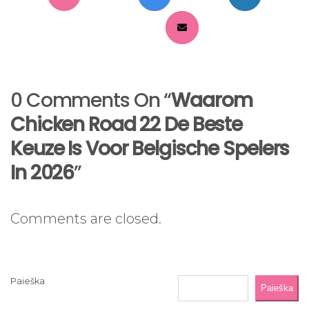
0 Comments On “
Waarom
Chicken Road 22 De Beste
Keuze Is Voor Belgische Spelers
In 2026
”
Comments are closed.
Paieška
Paieška