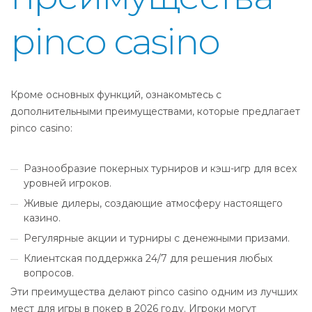
pinco casino
Кроме основных функций, ознакомьтесь с
дополнительными преимуществами, которые предлагает
pinco casino:
Разнообразие покерных турниров и кэш-игр для всех
уровней игроков.
Живые дилеры, создающие атмосферу настоящего
казино.
Регулярные акции и турниры с денежными призами.
Клиентская поддержка 24/7 для решения любых
вопросов.
Эти преимущества делают pinco casino одним из лучших
мест для игры в покер в 2026 году. Игроки могут