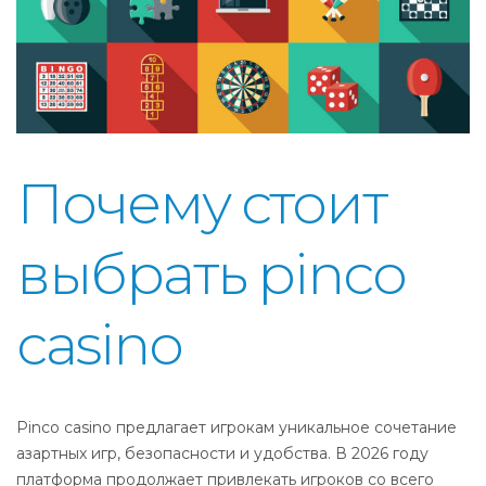
Почему стоит
выбрать pinco
casino
Pinco casino предлагает игрокам уникальное сочетание
азартных игр, безопасности и удобства. В 2026 году
платформа продолжает привлекать игроков со всего