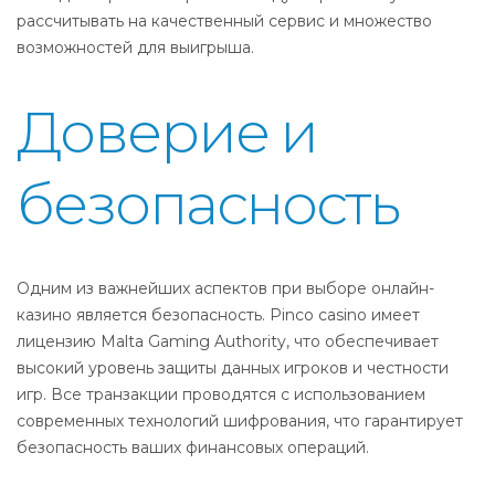
рассчитывать на качественный сервис и множество
возможностей для выигрыша.
Доверие и
безопасность
Одним из важнейших аспектов при выборе онлайн-
казино является безопасность. Pinco casino имеет
лицензию Malta Gaming Authority, что обеспечивает
высокий уровень защиты данных игроков и честности
игр. Все транзакции проводятся с использованием
современных технологий шифрования, что гарантирует
безопасность ваших финансовых операций.