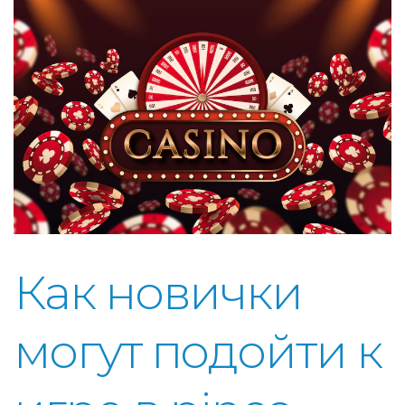
Как новички
могут подойти к