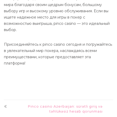
мира благодаря своим щедрым бонусам, большому
выбору игр и высокому уровню обслуживания. Если вы
ищете надежное место для игры в покер с
возможностью выигрыша, pinco casino — это идеальный
выбор.
Присоединяйтесь к pinco casino сегодня и погружайтесь
в увлекательный мир покера, наслаждаясь всеми
преимуществами, которые предоставляет эта
платформа!
Pinco casino Azerbaijan: sürətli giriş və
təhlükəsiz hesab qorunması