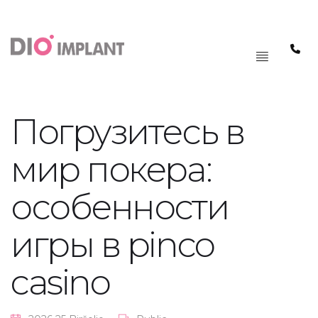
PAGRINDINIS
MENIU
Погрузитесь в
мир покера:
особенности
игры в pinco
casino