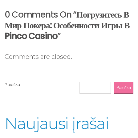
0 Comments On “
Погрузитесь В
Мир Покера: Особенности Игры В
Pinco Casino
”
Comments are closed.
Paieška
Paieška
Naujausi įrašai