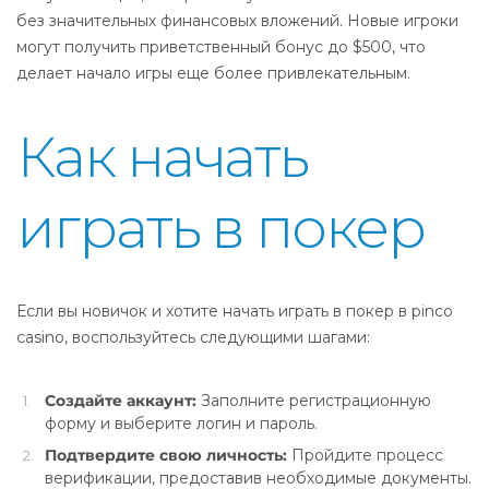
без значительных финансовых вложений. Новые игроки
могут получить приветственный бонус до $500, что
делает начало игры еще более привлекательным.
Как начать
играть в покер
Если вы новичок и хотите начать играть в покер в pinco
casino, воспользуйтесь следующими шагами:
Создайте аккаунт:
Заполните регистрационную
форму и выберите логин и пароль.
Подтвердите свою личность:
Пройдите процесс
верификации, предоставив необходимые документы.