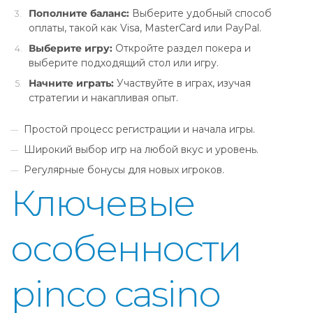
Пополните баланс:
Выберите удобный способ
оплаты, такой как Visa, MasterCard или PayPal.
Выберите игру:
Откройте раздел покера и
выберите подходящий стол или игру.
Начните играть:
Участвуйте в играх, изучая
стратегии и накапливая опыт.
Простой процесс регистрации и начала игры.
Широкий выбор игр на любой вкус и уровень.
Регулярные бонусы для новых игроков.
Ключевые
особенности
pinco casino