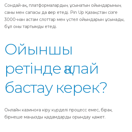
Сондай-ақ, платформалардың ұсынатын ойындарының
саны мен сапасы да әсер етеді. Pin Up Қазақстан сізге
3000-нан астам слоттар мен үстел ойындарын ұсынады,
бұл оны тартымды етеді.
Ойыншы
ретінде қалай
бастау керек?
Онлайн казиноға кіру күрделі процесс емес, бірақ
бірнеше маңызды қадамдарды орындау қажет.