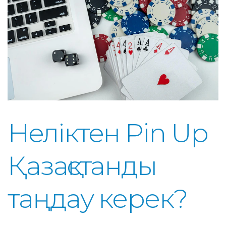
Неліктен Pin Up
Қазақстанды
таңдау керек?