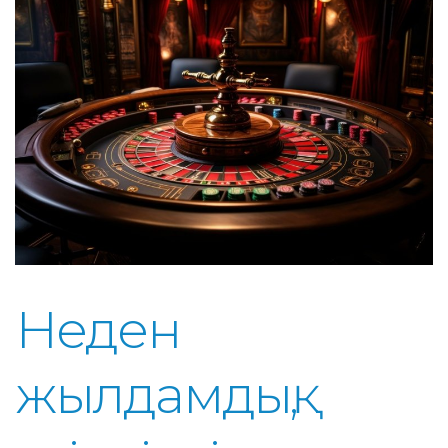
Неден
жылдамдық,