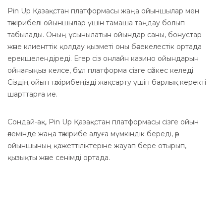
Pin Up Қазақстан платформасы жаңа ойыншылар мен
тәжірибелі ойыншылар үшін тамаша таңдау болып
табылады. Оның ұсынылатын ойындар саны, бонустар
және клиенттік қолдау қызметі оны бәсекелестік ортада
ерекшелендіреді. Егер сіз онлайн казино ойындарын
ойнағыңыз келсе, бұл платформа сізге сәйкес келеді.
Сіздің ойын тәжірибеңізді жақсарту үшін барлық керекті
шарттарға ие.
Сондай-ақ, Pin Up Қазақстан платформасы сізге ойын
әлемінде жаңа тәжірибе алуға мүмкіндік береді, әр
ойыншының қажеттіліктеріне жауап бере отырып,
қызықты және сенімді ортада.