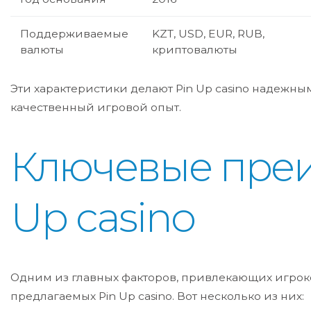
Поддерживаемые
KZT, USD, EUR, RUB,
валюты
криптовалюты
Эти характеристики делают Pin Up casino надежны
качественный игровой опыт.
Ключевые преи
Up casino
Одним из главных факторов, привлекающих игрок
предлагаемых Pin Up casino. Вот несколько из них: