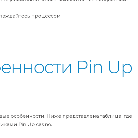
слаждайтесь процессом!
енности Pin Up
вые особенности. Ниже представлена таблица, где
ками Pin Up casino.