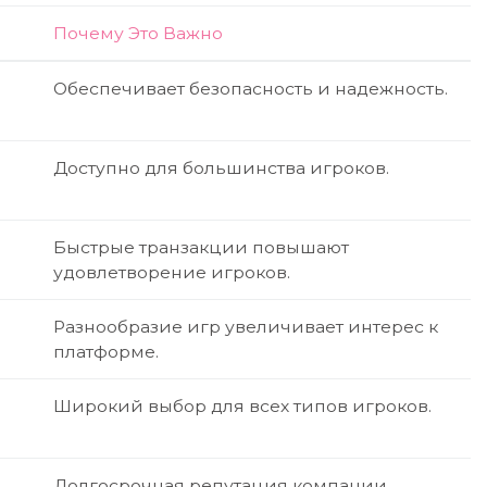
Почему Это Важно
Обеспечивает безопасность и надежность.
Доступно для большинства игроков.
Быстрые транзакции повышают
удовлетворение игроков.
Разнообразие игр увеличивает интерес к
платформе.
Широкий выбор для всех типов игроков.
Долгосрочная репутация компании.