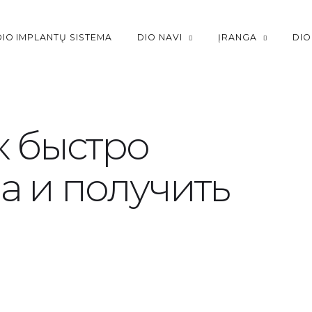
DIO IMPLANTŲ SISTEMA
DIO NAVI
ĮRANGA
DIO
ак быстро
а и получить