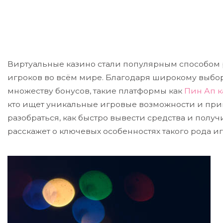
Виртуальные казино стали популярным способом
игроков во всём мире. Благодаря широкому выбо
множеству бонусов, такие платформы как
Пин Ап к
кто ищет уникальные игровые возможности и прив
разобраться, как быстро вывести средства и получ
расскажет о ключевых особенностях такого рода иг