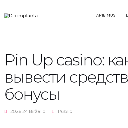
APIE MUS
Pin Up casino: к
вывести средств
бонусы
2026 24 Birželio
Public