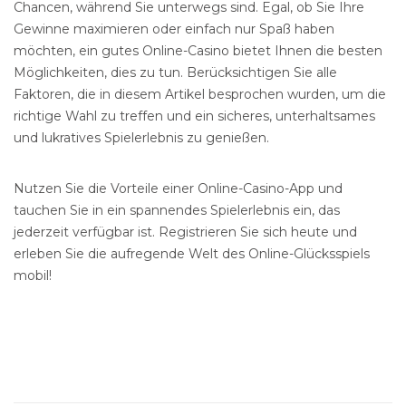
Chancen, während Sie unterwegs sind. Egal, ob Sie Ihre
Gewinne maximieren oder einfach nur Spaß haben
möchten, ein gutes Online-Casino bietet Ihnen die besten
Möglichkeiten, dies zu tun. Berücksichtigen Sie alle
Faktoren, die in diesem Artikel besprochen wurden, um die
richtige Wahl zu treffen und ein sicheres, unterhaltsames
und lukratives Spielerlebnis zu genießen.
Nutzen Sie die Vorteile einer Online-Casino-App und
tauchen Sie in ein spannendes Spielerlebnis ein, das
jederzeit verfügbar ist. Registrieren Sie sich heute und
erleben Sie die aufregende Welt des Online-Glücksspiels
mobil!