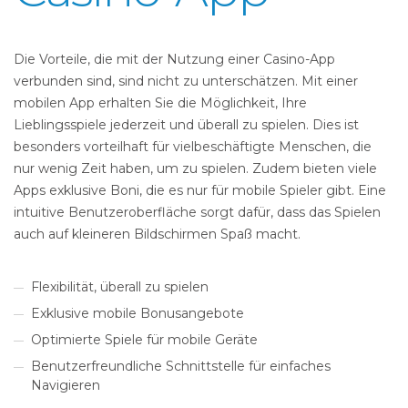
Die Vorteile, die mit der Nutzung einer Casino-App
verbunden sind, sind nicht zu unterschätzen. Mit einer
mobilen App erhalten Sie die Möglichkeit, Ihre
Lieblingsspiele jederzeit und überall zu spielen. Dies ist
besonders vorteilhaft für vielbeschäftigte Menschen, die
nur wenig Zeit haben, um zu spielen. Zudem bieten viele
Apps exklusive Boni, die es nur für mobile Spieler gibt. Eine
intuitive Benutzeroberfläche sorgt dafür, dass das Spielen
auch auf kleineren Bildschirmen Spaß macht.
Flexibilität, überall zu spielen
Exklusive mobile Bonusangebote
Optimierte Spiele für mobile Geräte
Benutzerfreundliche Schnittstelle für einfaches
Navigieren