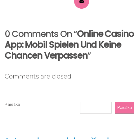
0 Comments On “
Online Casino
App: Mobil Spielen Und Keine
Chancen Verpassen
”
Comments are closed.
Paieška
Paieška