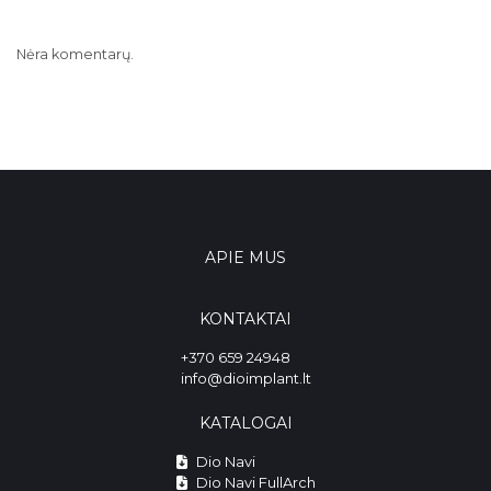
Nėra komentarų.
APIE MUS
KONTAKTAI
+370 659 24948
info@dioimplant.lt
KATALOGAI
Dio Navi
Dio Navi FullArch