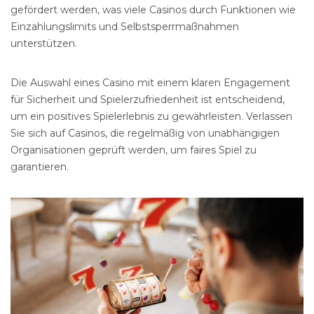
gefördert werden, was viele Casinos durch Funktionen wie
Einzahlungslimits und Selbstsperrmaßnahmen
unterstützen.
Die Auswahl eines Casino mit einem klaren Engagement
für Sicherheit und Spielerzufriedenheit ist entscheidend,
um ein positives Spielerlebnis zu gewährleisten. Verlassen
Sie sich auf Casinos, die regelmäßig von unabhängigen
Organisationen geprüft werden, um faires Spiel zu
garantieren.