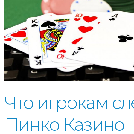
Что игрокам сл
Пинко Казино