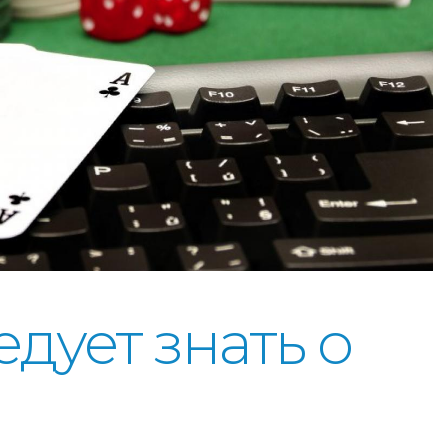
едует знать о