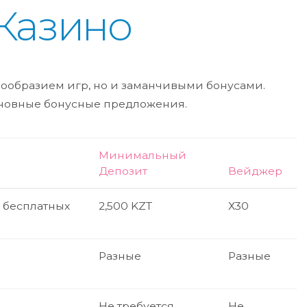
Казино
нообразием игр, но и заманчивыми бонусами.
основные бонусные предложения.
Минимальный
Депозит
Вейджер
0 бесплатных
2,500 KZT
Х30
Разные
Разные
Не требуется
Не