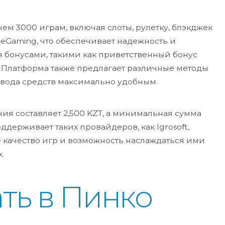
ем 3000 играм, включая слоты, рулетку, блэкджек
eGaming, что обеспечивает надежность и
я бонусами, такими как приветственный бонус
й. Платформа также предлагает различные методы
вывода средств максимально удобным.
ия составляет 2,500 KZT, а минимальная сумма
держивает таких провайдеров, как Igrosoft,
ое качество игр и возможность наслаждаться ими
.
ать в Пинко