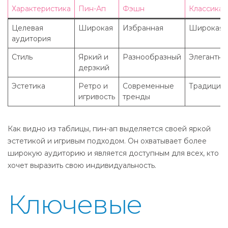
Характеристика
Пин-Ап
Фэшн
Классика
Целевая
Широкая
Избранная
Широкая
аудитория
Стиль
Яркий и
Разнообразный
Элегантны
дерзкий
Эстетика
Ретро и
Современные
Традиции
игривость
тренды
Как видно из таблицы, пин-ап выделяется своей яркой
эстетикой и игривым подходом. Он охватывает более
широкую аудиторию и является доступным для всех, кто
хочет выразить свою индивидуальность.
Ключевые