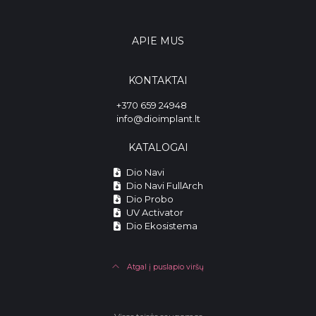
APIE MUS
KONTAKTAI
+370 659 24948
info@dioimplant.lt
KATALOGAI
Dio Navi
Dio Navi FullArch
Dio Probo
UV Activator
Dio Ekosistema
Atgal į puslapio viršų