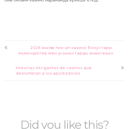
оны онлайн казино нарығында ерекше етеді.
2026 жылғы пин-ап казино бонустары:
мүмкіндіктер мен ұсыныстарды анықтаңыз
Historias intrigantes de casinos que
deslumbran a los apostadores
Did you like this?