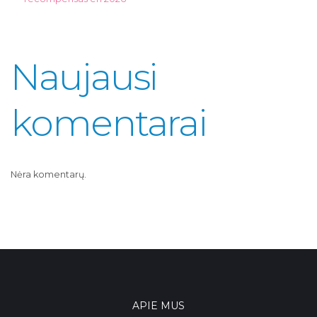
Naujausi
komentarai
Nėra komentarų.
APIE MUS