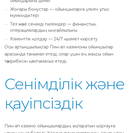
ойындарына дейін
Жоғары бонустар — ойыншыларға үлкен ұтыс
мүмкіндіктері
Тез және сенімді төлемдер — финанстық
операциялардың ыңғайлылығы
Клиенттік қолдау — 24/7 қызмет көрсету
Осы артықшылықтар Пин-ап казиноны ойыншылар
арасында танымал етеді, олар үшін ең жақсы ойын
тәжірибесін қамтамасыз етеді.
Сенімділік және
қауіпсіздік
Пин-ап казино ойыншылардың ақпаратын қорғауға