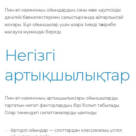
Пин-ап казиноның ойындардың саны және қауіпсіздік
деңгейі бәсекелестермен салыстырғанда айтарлықтай
жоғары. Бұл ойыншылар үшін өзара тиімді тәжірибе
жасауға мүмкіндік береді.
Негізгі
артықшылықтар
Пин-ап казиноның артықшылықтары ойыншыларды
тартатын негізгі факторлардың бірі болып табылады.
Олар төмендегі сипаттамаларды қамтиды:
Әртүрлі ойындар — слоттардан классикалық үстел