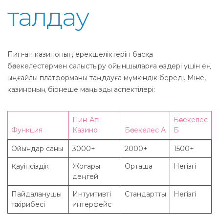
талдау
Пин-ап казиноның ерекшеліктерін басқа
бәсекелестермен салыстыру ойыншыларға өздері үшін ең
ыңғайлы платформаны таңдауға мүмкіндік береді. Міне,
казиноның бірнеше маңызды аспектілері:
Пин-Ап
Бәсекелес
Функция
Казино
Бәсекелес А
Б
Ойындар саны
3000+
2000+
1500+
Қауіпсіздік
Жоғары
Орташа
Негізгі
деңгей
Пайдаланушы
Интуитивті
Стандартты
Негізгі
тәжірибесі
интерфейс