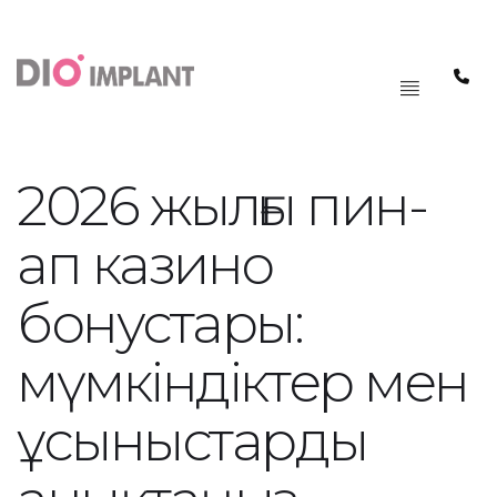
PAGRINDINIS
MENIU
2026 жылғы пин-
ап казино
бонустары:
мүмкіндіктер мен
ұсыныстарды