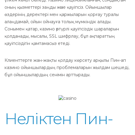
үлкен көңіл бөледі. Казино лицензияланған, сондықтан
оның қызметтері заңды және қауіпсіз. Ойыншылар
өздерінің деректері мен қаржыларын қорғау туралы
алаңдамай, ойын ойнауға толық мүмкіндік алады.
Сонымен қатар, казино әртүрлі қауіпсіздік шараларын
қолданады, мысалы, SSL шифрлау, бұл ақпараттың
қауіпсіздігін қамтамасыз етеді.
Клиенттерге жан-жақты қолдау көрсету арқылы Пин-ап
казино ойыншылардың проблемаларын жылдам шешеді,
бұл ойыншылардың сенімін арттырады.
Неліктен Пин-