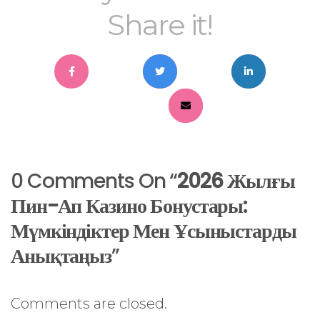
Share it!
0 Comments On “
2026 Жылғы
Пин-Ап Казино Бонустары:
Мүмкіндіктер Мен Ұсыныстарды
Анықтаңыз
”
Comments are closed.