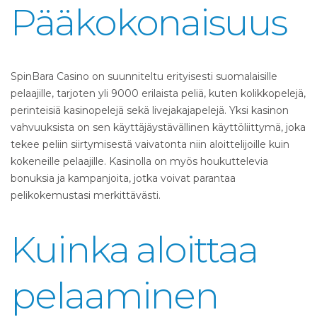
Pääkokonaisuus
SpinBara Casino on suunniteltu erityisesti suomalaisille
pelaajille, tarjoten yli 9000 erilaista peliä, kuten kolikkopelejä,
perinteisiä kasinopelejä sekä livejakajapelejä. Yksi kasinon
vahvuuksista on sen käyttäjäystävällinen käyttöliittymä, joka
tekee peliin siirtymisestä vaivatonta niin aloittelijoille kuin
kokeneille pelaajille. Kasinolla on myös houkuttelevia
bonuksia ja kampanjoita, jotka voivat parantaa
pelikokemustasi merkittävästi.
Kuinka aloittaa
pelaaminen