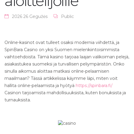
aloittelijoille
2026 26 Gegužės
Public
Online-kasinot ovat tulleet osaksi modernia viihdettä, ja
SpinBara Casino on yksi Suomen mielenkiintoisimmista
vaihtoehdoista. Tämä kasino tarjoaa laajan valikoiman pelejä,
asiakastukea suomeksi ja turvallisen peliympäristön. Onko
sinulla aikomus aloittaa matkasi online-pelaamisen
maailmaan? Tässä artikkelissa käymme läpi, miten voit
hallita online-pelaamista ja hyötyä
https://spinbara.fi/
Casinon tarjoamista mahdollisuuksista, kuten bonuksista ja
turnauksista.