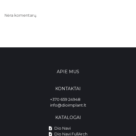
Nėra komentarų.
APIE MUS
KONTAKTAI
+370 659 24948
info@dioimplant.lt
KATALOGAI
Dio Navi
Dio Navi FullArch