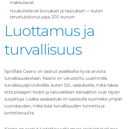
maksutavat
Houkuttelevat bonukset ja tarjoukset — kuten
tervetulobonus jopa 200 euroon
Luottamus ja
turvallisuus
SpinBara Casino on saanut asiakkailta hyviä arvioita
turvallisuudestaan. Kasino on varustettu uusimmilla
turvallisuusprotokollilla, kuten SSL-salauksella, mikä takaa,
että pelaajien tiedot ja taloudelliset transaktiot ovat täysin
suojattuja. Lisäksi asiakastuki on saatavilla suomeksi ympäri
vuorokauden, mikä lisää turvallisuuden tunnetta ja
luotettavuutta.