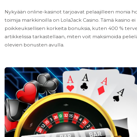
Nykyään online-kasinot tarjoavat pelaajilleen monia hou
toimija markkinoilla on LolaJack Casino. Tämä kasino ei
poikkeuksellisen korkeita bonuksia, kuten 400 % tervet
artikkelissa tarkastellaan, miten voit maksimoida pelie
olevien bonusten avulla.