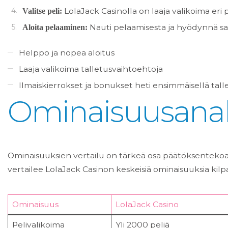
LolaJack Casinolla on laaja valikoima eri pe
Valitse peli:
Nauti pelaamisesta ja hyödynnä s
Aloita pelaaminen:
Helppo ja nopea aloitus
Laaja valikoima talletusvaihtoehtoja
Ilmaiskierrokset ja bonukset heti ensimmäisellä tall
Ominaisuusanal
Ominaisuuksien vertailu on tärkeä osa päätöksentekoa o
vertailee LolaJack Casinon keskeisiä ominaisuuksia kilpa
Ominaisuus
LolaJack Casino
Pelivalikoima
Yli 2000 peliä