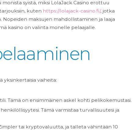
 monista syistä, miksi LolaJack Casino erottuu
 tarjouksiin, kuten
https://lolajack-casino.fi/
, jotka
 Nopeiden maksujen mahdollistaminen ja laaja
mä kasino on valinta monelle pelaajalle.
 pelaaminen
 yksinkertaisia vaiheita:
 tili. Tämä on ensimmäinen askel kohti pelikokemustasi.
henkilöllisyytesi. Tämä varmistaa turvallisuutesi ja
impler tai kryptovaluutta, ja talleta vähintään 10