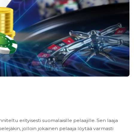
eltu erityisesti suomalaisille pelaajille. Sen laaja
elejäkin, jolloin jokainen pelaaja löytää varmasti