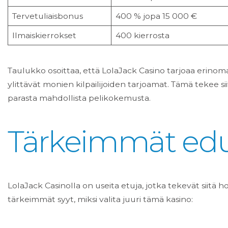
Tervetuliaisbonus
400 % jopa 15 000 €
Ilmaiskierrokset
400 kierrosta
Taulukko osoittaa, että LolaJack Casino tarjoaa erinom
ylittävät monien kilpailijoiden tarjoamat. Tämä tekee si
parasta mahdollista pelikokemusta.
Tärkeimmät ed
LolaJack Casinolla on useita etuja, jotka tekevät siitä 
tärkeimmät syyt, miksi valita juuri tämä kasino: