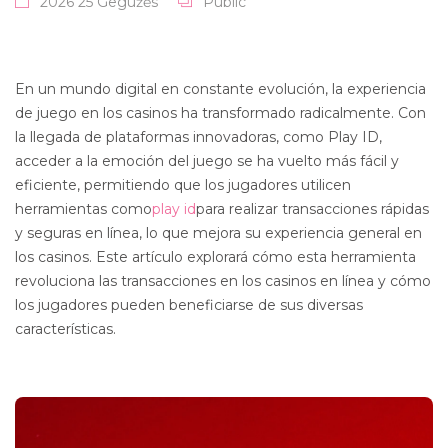
2026 25 Gegužės
Public
En un mundo digital en constante evolución, la experiencia
de juego en los casinos ha transformado radicalmente. Con
la llegada de plataformas innovadoras, como Play ID,
acceder a la emoción del juego se ha vuelto más fácil y
eficiente, permitiendo que los jugadores utilicen
herramientas como
play id
para realizar transacciones rápidas
y seguras en línea, lo que mejora su experiencia general en
los casinos. Este artículo explorará cómo esta herramienta
revoluciona las transacciones en los casinos en línea y cómo
los jugadores pueden beneficiarse de sus diversas
características.