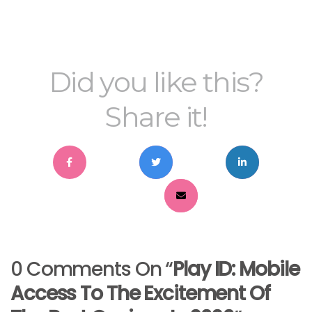
Did you like this?
Share it!
0 Comments On “
Play ID: Mobile
Access To The Excitement Of