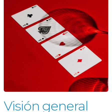
Visión general