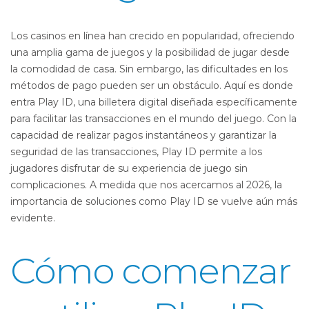
Los casinos en línea han crecido en popularidad, ofreciendo
una amplia gama de juegos y la posibilidad de jugar desde
la comodidad de casa. Sin embargo, las dificultades en los
métodos de pago pueden ser un obstáculo. Aquí es donde
entra Play ID, una billetera digital diseñada específicamente
para facilitar las transacciones en el mundo del juego. Con la
capacidad de realizar pagos instantáneos y garantizar la
seguridad de las transacciones, Play ID permite a los
jugadores disfrutar de su experiencia de juego sin
complicaciones. A medida que nos acercamos al 2026, la
importancia de soluciones como Play ID se vuelve aún más
evidente.
Cómo comenzar