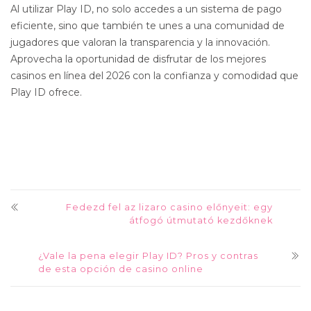
Al utilizar Play ID, no solo accedes a un sistema de pago
eficiente, sino que también te unes a una comunidad de
jugadores que valoran la transparencia y la innovación.
Aprovecha la oportunidad de disfrutar de los mejores
casinos en línea del 2026 con la confianza y comodidad que
Play ID ofrece.
Fedezd fel az lizaro casino előnyeit: egy
átfogó útmutató kezdőknek
¿Vale la pena elegir Play ID? Pros y contras
de esta opción de casino online