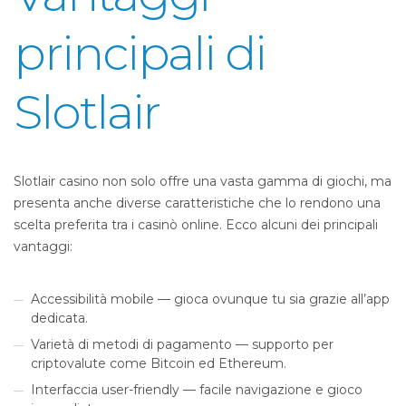
principali di
Slotlair
Slotlair casino non solo offre una vasta gamma di giochi, ma
presenta anche diverse caratteristiche che lo rendono una
scelta preferita tra i casinò online. Ecco alcuni dei principali
vantaggi:
Accessibilità mobile — gioca ovunque tu sia grazie all’app
dedicata.
Varietà di metodi di pagamento — supporto per
criptovalute come Bitcoin ed Ethereum.
Interfaccia user-friendly — facile navigazione e gioco