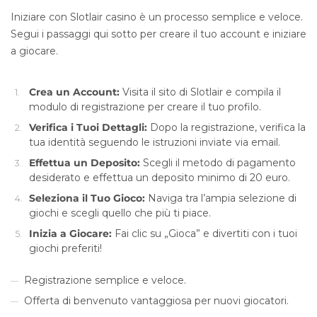
Iniziare con Slotlair casino è un processo semplice e veloce.
Segui i passaggi qui sotto per creare il tuo account e iniziare
a giocare.
Crea un Account:
Visita il sito di Slotlair e compila il
modulo di registrazione per creare il tuo profilo.
Verifica i Tuoi Dettagli:
Dopo la registrazione, verifica la
tua identità seguendo le istruzioni inviate via email.
Effettua un Deposito:
Scegli il metodo di pagamento
desiderato e effettua un deposito minimo di 20 euro.
Seleziona il Tuo Gioco:
Naviga tra l’ampia selezione di
giochi e scegli quello che più ti piace.
Inizia a Giocare:
Fai clic su „Gioca” e divertiti con i tuoi
giochi preferiti!
Registrazione semplice e veloce.
Offerta di benvenuto vantaggiosa per nuovi giocatori.