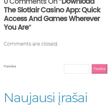
0 Comments On “
Download
The Slotlair Casino App: Quick
Access And Games Wherever
You Are
”
Comments are closed.
Paieška
Paieška
Naujausi įrašai