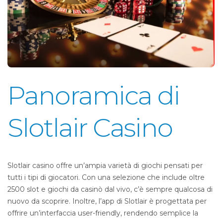
Panoramica di
Slotlair Casino
Slotlair casino offre un’ampia varietà di giochi pensati per
tutti i tipi di giocatori. Con una selezione che include oltre
2500 slot e giochi da casinò dal vivo, c’è sempre qualcosa di
nuovo da scoprire. Inoltre, l’app di Slotlair è progettata per
offrire un’interfaccia user-friendly, rendendo semplice la