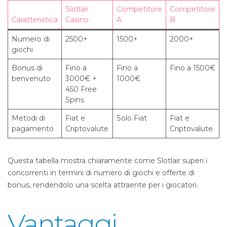
Slotlair
Competitore
Competitore
Caratteristica
Casino
A
B
Numero di
2500+
1500+
2000+
giochi
Bonus di
Fino a
Fino a
Fino a 1500€
benvenuto
3000€ +
1000€
450 Free
Spins
Metodi di
Fiat e
Solo Fiat
Fiat e
pagamento
Criptovalute
Criptovalute
Questa tabella mostra chiaramente come Slotlair superi i
concorrenti in termini di numero di giochi e offerte di
bonus, rendendolo una scelta attraente per i giocatori.
Vantaggi