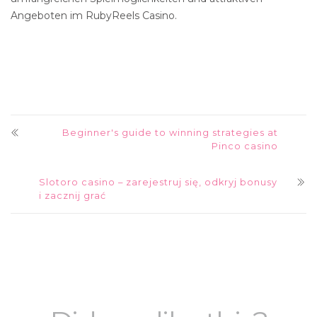
Angeboten im RubyReels Casino.
Beginner's guide to winning strategies at
Pinco casino
Slotoro casino – zarejestruj się, odkryj bonusy
i zacznij grać