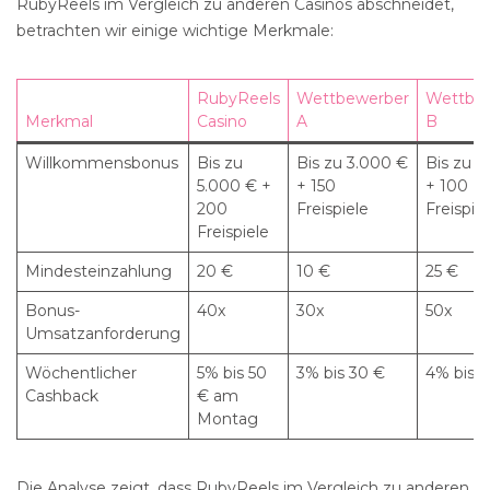
RubyReels im Vergleich zu anderen Casinos abschneidet,
betrachten wir einige wichtige Merkmale:
RubyReels
Wettbewerber
Wettbe
Merkmal
Casino
A
B
Willkommensbonus
Bis zu
Bis zu 3.000 €
Bis zu 4
5.000 € +
+ 150
+ 100
200
Freispiele
Freispie
Freispiele
Mindesteinzahlung
20 €
10 €
25 €
Bonus-
40x
30x
50x
Umsatzanforderung
Wöchentlicher
5% bis 50
3% bis 30 €
4% bis 
Cashback
€ am
Montag
Die Analyse zeigt, dass RubyReels im Vergleich zu anderen