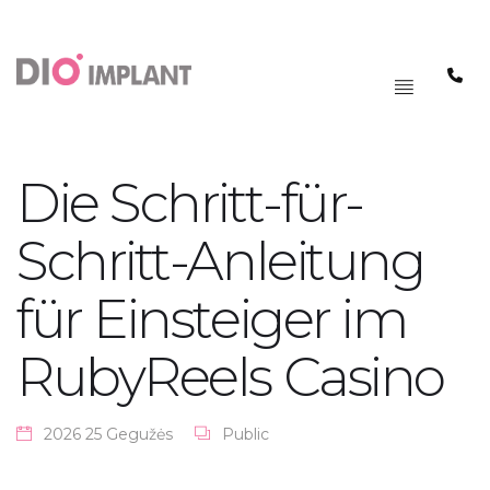
PAGRINDINIS
MENIU
Die Schritt-für-
Schritt-Anleitung
für Einsteiger im
RubyReels Casino
2026 25 Gegužės
Public