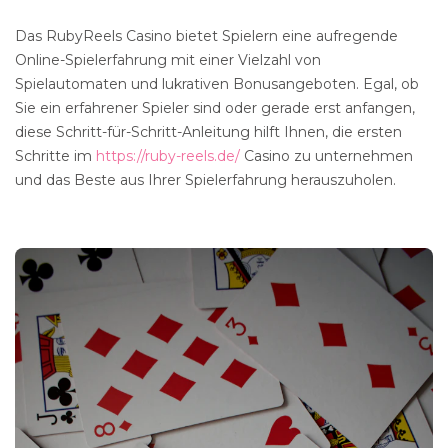
Das RubyReels Casino bietet Spielern eine aufregende
Online-Spielerfahrung mit einer Vielzahl von
Spielautomaten und lukrativen Bonusangeboten. Egal, ob
Sie ein erfahrener Spieler sind oder gerade erst anfangen,
diese Schritt-für-Schritt-Anleitung hilft Ihnen, die ersten
Schritte im
https://ruby-reels.de/
Casino zu unternehmen
und das Beste aus Ihrer Spielerfahrung herauszuholen.