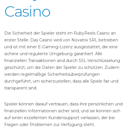
Casino
Die Sicherheit der Spieler steht im RubyReels Casino an
erster Stelle. Das Casino wird von Novatrix SRL betrieben
und ist mit einer E-Gaming-Lizenz ausgestattet, die eine
sichere und regulierte Umgebung garantiert. Alle
finanziellen Transaktionen sind durch SSL-Verschlüsselung
geschützt, um die Daten der Spieler zu schützen. Zudem
werden regelmäßige Sicherheitsüberprüfungen
durchgeführt, um sicherzustellen, dass alle Spiele fair und
transparent sind.
Spieler können darauf vertrauen, dass ihre persönlichen und
finanziellen Informationen sicher sind, und sie können sich
auf einen exzellenten Kundensupport verlassen, der bei
Fragen oder Problemen zur Verfügung steht.