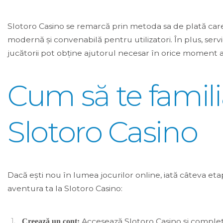
Slotoro Casino se remarcă prin metoda sa de plată car
modernă și convenabilă pentru utilizatori. În plus, servic
jucătorii pot obține ajutorul necesar în orice moment al 
Cum să te famili
Slotoro Casino
Dacă ești nou în lumea jocurilor online, iată câteva et
aventura ta la Slotoro Casino:
Accesează Slotoro Casino și complet
Creează un cont: