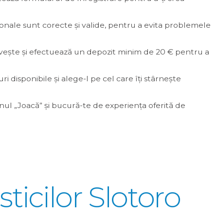
sonale sunt corecte și valide, pentru a evita problemele
ivește și efectuează un depozit minim de 20 € pentru a
i disponibile și alege-l pe cel care îți stârnește
nul „Joacă” și bucură-te de experiența oferită de
sticilor Slotoro