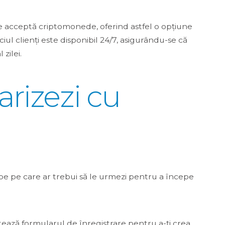
e acceptă criptomonede, oferind astfel o opțiune
iul clienți este disponibil 24/7, asigurându-se că
zilei.
arizezi cu
ape pe care ar trebui să le urmezi pentru a începe
ează formularul de înregistrare pentru a-ți crea