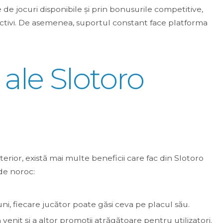
de jocuri disponibile și prin bonusurile competitive,
activi. De asemenea, suportul constant face platforma
 ale Slotoro
terior, există mai multe beneficii care fac din Slotoro
de noroc:
ni, fiecare jucător poate găsi ceva pe placul său.
it și a altor promoții atrăgătoare pentru utilizatori.