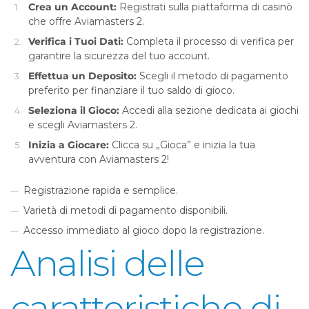
Crea un Account:
Registrati sulla piattaforma di casinò
che offre Aviamasters 2.
Verifica i Tuoi Dati:
Completa il processo di verifica per
garantire la sicurezza del tuo account.
Effettua un Deposito:
Scegli il metodo di pagamento
preferito per finanziare il tuo saldo di gioco.
Seleziona il Gioco:
Accedi alla sezione dedicata ai giochi
e scegli Aviamasters 2.
Inizia a Giocare:
Clicca su „Gioca” e inizia la tua
avventura con Aviamasters 2!
Registrazione rapida e semplice.
Varietà di metodi di pagamento disponibili.
Accesso immediato al gioco dopo la registrazione.
Analisi delle
caratteristiche di