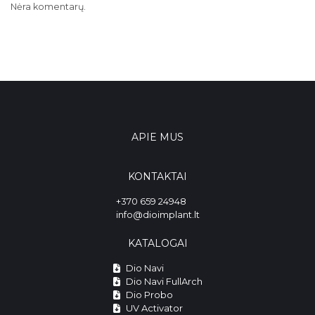
Nėra komentarų.
APIE MUS
KONTAKTAI
+370 659 24948
info@dioimplant.lt
KATALOGAI
Dio Navi
Dio Navi FullArch
Dio Probo
UV Activator