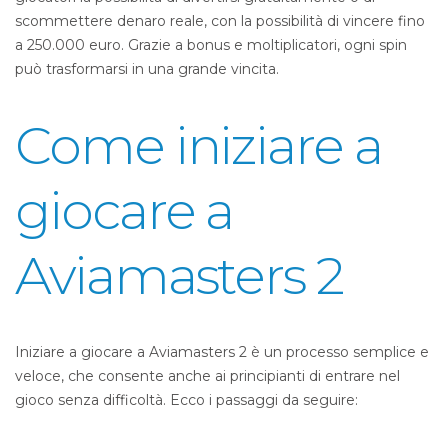
scommettere denaro reale, con la possibilità di vincere fino
a 250.000 euro. Grazie a bonus e moltiplicatori, ogni spin
può trasformarsi in una grande vincita.
Come iniziare a
giocare a
Aviamasters 2
Iniziare a giocare a Aviamasters 2 è un processo semplice e
veloce, che consente anche ai principianti di entrare nel
gioco senza difficoltà. Ecco i passaggi da seguire: