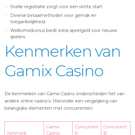
Snelle registratie zorgt voor een vlotte start.
Diverse betaalmethoden voor gemak en
toegankelijkheid.
Welkomstbonus biedt extra speelgeld voor nieuwe
spelers.
Kenmerken van
Gamix Casino
De kenmerken van Gamix Casino onderscheiden het van
andere online casino’s. Hieronder een vergelijking van
belangrijke elementen met concurrenten:
Gamix
Concurrent
Concurrent
Kenmerk
Casino
A
B