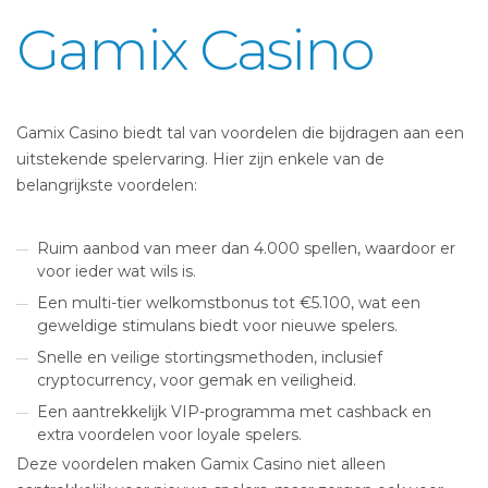
Gamix Casino
Gamix Casino biedt tal van voordelen die bijdragen aan een
uitstekende spelervaring. Hier zijn enkele van de
belangrijkste voordelen:
Ruim aanbod van meer dan 4.000 spellen, waardoor er
voor ieder wat wils is.
Een multi-tier welkomstbonus tot €5.100, wat een
geweldige stimulans biedt voor nieuwe spelers.
Snelle en veilige stortingsmethoden, inclusief
cryptocurrency, voor gemak en veiligheid.
Een aantrekkelijk VIP-programma met cashback en
extra voordelen voor loyale spelers.
Deze voordelen maken Gamix Casino niet alleen