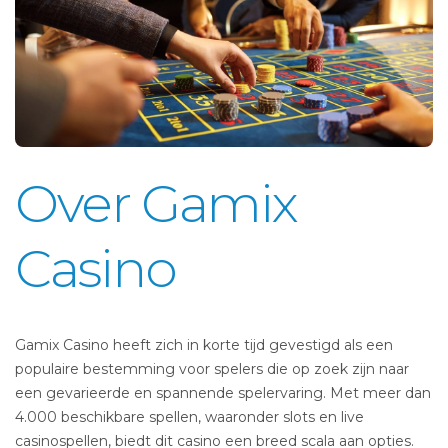
Over Gamix
Casino
Gamix Casino heeft zich in korte tijd gevestigd als een
populaire bestemming voor spelers die op zoek zijn naar
een gevarieerde en spannende spelervaring. Met meer dan
4.000 beschikbare spellen, waaronder slots en live
casinospellen, biedt dit casino een breed scala aan opties.