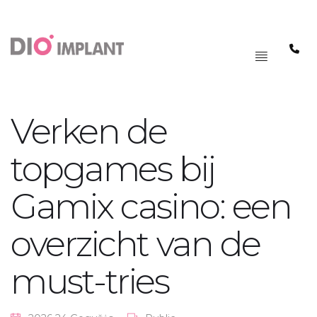
PAGRINDINIS
MENIU
Verken de
topgames bij
Gamix casino: een
overzicht van de
must-tries