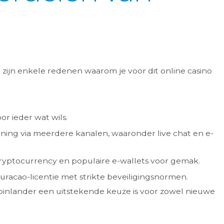
er zijn enkele redenen waarom je voor dit online casino
r ieder wat wils.
ning via meerdere kanalen, waaronder live chat en e-
yptocurrency en populaire e-wallets voor gemak.
acao-licentie met strikte beveiligingsnormen.
pinlander een uitstekende keuze is voor zowel nieuwe