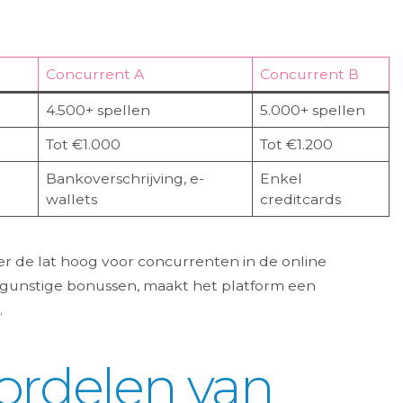
Concurrent A
Concurrent B
4.500+ spellen
5.000+ spellen
Tot €1.000
Tot €1.200
Bankoverschrijving, e-
Enkel
wallets
creditcards
de lat hoog voor concurrenten in de online
 gunstige bonussen, maakt het platform een
.
oordelen van