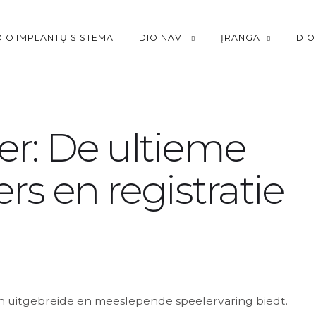
DIO IMPLANTŲ SISTEMA
DIO NAVI
ĮRANGA
DIO
r: De ultieme
rs en registratie
en uitgebreide en meeslepende speelervaring biedt.