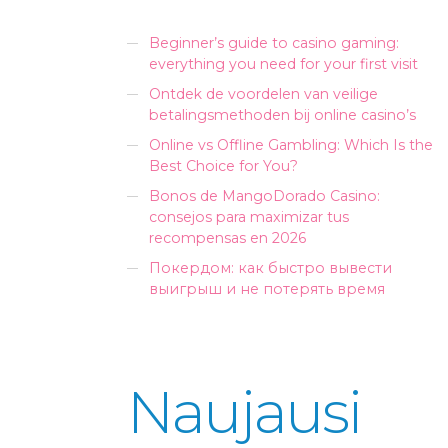
Beginner’s guide to casino gaming:
everything you need for your first visit
Ontdek de voordelen van veilige
betalingsmethoden bij online casino’s
Online vs Offline Gambling: Which Is the
Best Choice for You?
Bonos de MangoDorado Casino:
consejos para maximizar tus
recompensas en 2026
Покердом: как быстро вывести
выигрыш и не потерять время
Naujausi