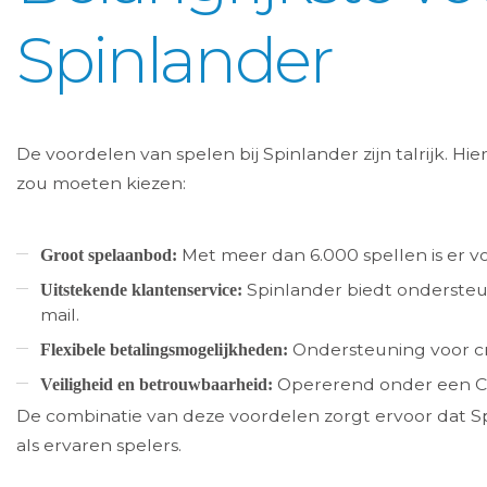
Spinlander
De voordelen van spelen bij Spinlander zijn talrijk. Hi
zou moeten kiezen:
Met meer dan 6.000 spellen is er voo
Groot spelaanbod:
Spinlander biedt ondersteu
Uitstekende klantenservice:
mail.
Ondersteuning voor cr
Flexibele betalingsmogelijkheden:
Opererend onder een Cur
Veiligheid en betrouwbaarheid:
De combinatie van deze voordelen zorgt ervoor dat S
als ervaren spelers.