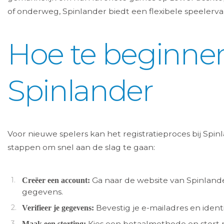
of onderweg, Spinlander biedt een flexibele speelerva
Hoe te beginne
Spinlander
Voor nieuwe spelers kan het registratieproces bij Spi
stappen om snel aan de slag te gaan:
Ga naar de website van Spinlander
Creëer een account:
gegevens.
Bevestig je e-mailadres en identi
Verifieer je gegevens:
Kies een betaalmethode en stort
Maak een storting: