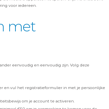
ring voor iedereen.
n met
nlander eenvoudig en eenvoudig zijn. Volg deze
 en vul het registratieformulier in met je persoonlijke
teitsbewijs om je account te activeren.
 minimaal €50 om in aanmerking te komen voor de