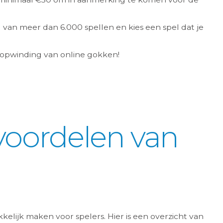
van meer dan 6.000 spellen en kies een spel dat je
 opwinding van online gokken!
oordelen van
kelijk maken voor spelers. Hier is een overzicht van