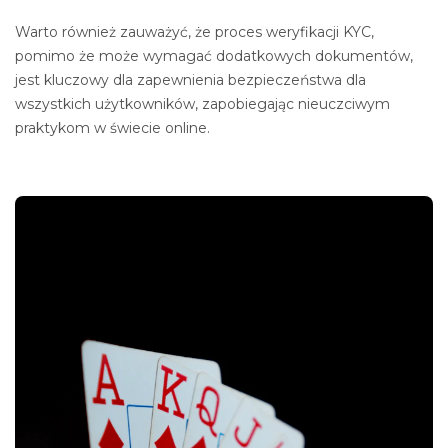
Warto również zauważyć, że proces weryfikacji KYC,
pomimo że może wymagać dodatkowych dokumentów,
jest kluczowy dla zapewnienia bezpieczeństwa dla
wszystkich użytkowników, zapobiegając nieuczciwym
praktykom w świecie online.