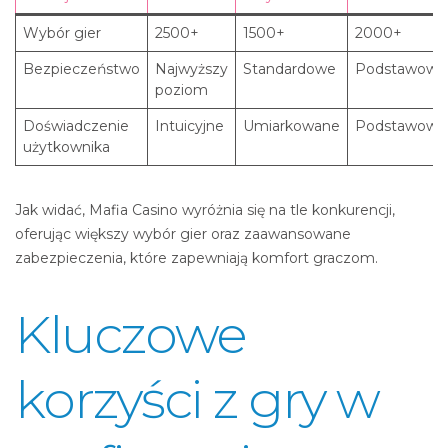
Wybór gier
2500+
1500+
2000+
Bezpieczeństwo
Najwyższy
Standardowe
Podstawowy
poziom
Doświadczenie
Intuicyjne
Umiarkowane
Podstawowe
użytkownika
Jak widać, Mafia Casino wyróżnia się na tle konkurencji,
oferując większy wybór gier oraz zaawansowane
zabezpieczenia, które zapewniają komfort graczom.
Kluczowe
korzyści z gry w