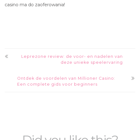
casino ma do zaoferowania!
Leprezone review: de voor- en nadelen van
deze unieke speelervaring
Ontdek de voordelen van Millioner Casino:
Een complete gids voor beginners
Did you like this?