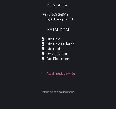
KONTAKTAI
+370 659 24948
info@dioimplant.lt
KATALOGAI
Dio Navi
Dio Navi FullArch
Dio Probo
UV Activator
Dio Ekosistema
Atgal į puslapio viršų
Visos teisės saugomos