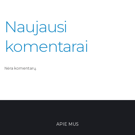
Naujausi
komentarai
Nėra komentarų.
APIE MUS