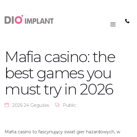
PAGRINDINIS
MENIU
Mafia casino: the
best games you
must try in 2026
2026 24 Gegužės
Public
Mafia casino to fascynujący świat gier hazardowych, w