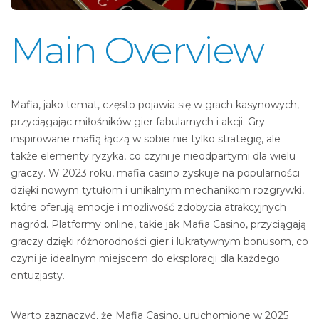
Main Overview
Mafia, jako temat, często pojawia się w grach kasynowych,
przyciągając miłośników gier fabularnych i akcji. Gry
inspirowane mafią łączą w sobie nie tylko strategię, ale
także elementy ryzyka, co czyni je nieodpartymi dla wielu
graczy. W 2023 roku, mafia casino zyskuje na popularności
dzięki nowym tytułom i unikalnym mechanikom rozgrywki,
które oferują emocje i możliwość zdobycia atrakcyjnych
nagród. Platformy online, takie jak Mafia Casino, przyciągają
graczy dzięki różnorodności gier i lukratywnym bonusom, co
czyni je idealnym miejscem do eksploracji dla każdego
entuzjasty.
Warto zaznaczyć, że Mafia Casino, uruchomione w 2025