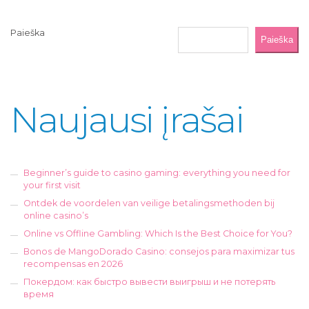
Paieška
Paieška
Naujausi įrašai
Beginner’s guide to casino gaming: everything you need for
your first visit
Ontdek de voordelen van veilige betalingsmethoden bij
online casino’s
Online vs Offline Gambling: Which Is the Best Choice for You?
Bonos de MangoDorado Casino: consejos para maximizar tus
recompensas en 2026
Покердом: как быстро вывести выигрыш и не потерять
время