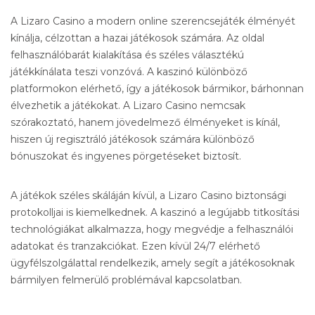
A Lizaro Casino a modern online szerencsejáték élményét
kínálja, célzottan a hazai játékosok számára. Az oldal
felhasználóbarát kialakítása és széles választékú
játékkínálata teszi vonzóvá. A kaszinó különböző
platformokon elérhető, így a játékosok bármikor, bárhonnan
élvezhetik a játékokat. A Lizaro Casino nemcsak
szórakoztató, hanem jövedelmező élményeket is kínál,
hiszen új regisztráló játékosok számára különböző
bónuszokat és ingyenes pörgetéseket biztosít.
A játékok széles skáláján kívül, a Lizaro Casino biztonsági
protokolljai is kiemelkednek. A kaszinó a legújabb titkosítási
technológiákat alkalmazza, hogy megvédje a felhasználói
adatokat és tranzakciókat. Ezen kívül 24/7 elérhető
ügyfélszolgálattal rendelkezik, amely segít a játékosoknak
bármilyen felmerülő problémával kapcsolatban.