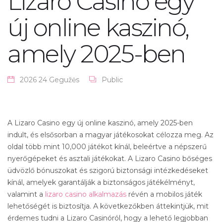
Lizaro Casino egy
új online kaszinó,
amely 2025-ben
2026 24 Gegužės
Public
A Lizaro Casino egy új online kaszinó, amely 2025-ben
indult, és elsősorban a magyar játékosokat célozza meg. Az
oldal több mint 10,000 játékot kínál, beleértve a népszerű
nyerőgépeket és asztali játékokat. A Lizaro Casino bőséges
üdvözlő bónuszokat és szigorú biztonsági intézkedéseket
kínál, amelyek garantálják a biztonságos játékélményt,
valamint a
lizaro casino alkalmazás
révén a mobilos játék
lehetőségét is biztosítja. A következőkben áttekintjük, mit
érdemes tudni a Lizaro Casinóról, hogy a lehető legjobban