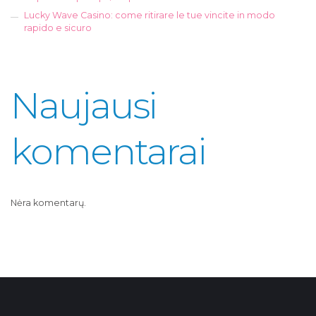
Lucky Wave Casino: come ritirare le tue vincite in modo
rapido e sicuro
Naujausi
komentarai
Nėra komentarų.