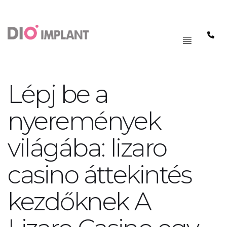
PAGRINDINIS
MENIU
Lépj be a
nyeremények
világába: lizaro
casino áttekintés
kezdőknek A