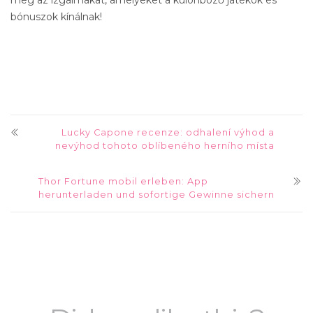
meg az izgalmakat, amelyeket a különböző játékok és
bónuszok kínálnak!
Lucky Capone recenze: odhalení výhod a
nevýhod tohoto oblíbeného herního místa
Thor Fortune mobil erleben: App
herunterladen und sofortige Gewinne sichern