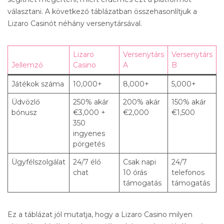
választani. A következő táblázatban összehasonlítjuk a
Lizaro Casinót néhány versenytársával.
Lizaro
Versenytárs
Versenytárs
Jellemző
Casino
A
B
Játékok száma
10,000+
8,000+
5,000+
Üdvözlő
250% akár
200% akár
150% akár
bónusz
€3,000 +
€2,000
€1,500
350
ingyenes
pörgetés
Ügyfélszolgálat
24/7 élő
Csak napi
24/7
chat
10 órás
telefonos
támogatás
támogatás
Ez a táblázat jól mutatja, hogy a Lizaro Casino milyen