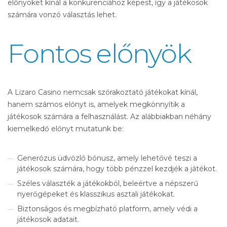
előnyöket kínál a konkurenciához képest, így a játékosok
számára vonzó választás lehet.
Fontos előnyök
A Lizaro Casino nemcsak szórakoztató játékokat kínál,
hanem számos előnyt is, amelyek megkönnyítik a
játékosok számára a felhasználást. Az alábbiakban néhány
kiemelkedő előnyt mutatunk be:
Generózus üdvözlő bónusz, amely lehetővé teszi a
játékosok számára, hogy több pénzzel kezdjék a játékot.
Széles választék a játékokból, beleértve a népszerű
nyerőgépeket és klasszikus asztali játékokat.
Biztonságos és megbízható platform, amely védi a
játékosok adatait.