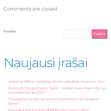
Comments are closed.
Paieška
Paieška
Naujausi įrašai
Online vs Offline Gambling: Which Is the Best Choice for You?
Bonos de MangoDorado Casino: consejos para maximizar tus
recompensas en 2026
Покердом: как быстро вывести выигрыш и не потерять
время
Populære spill å prøve på beste nett casino casino