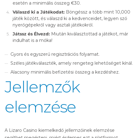
esetén a minimális összeg €30.
Válaszd ki a Játékodat:
Böngéssz a több mint 10,000
játék között, és válaszd ki a kedvenceidet, legyen szó
nyerőgépekről vagy asztali játékokról.
Játssz és Élvezd:
Miután kiválasztottad a játékot, már
indulhat is a móka!
Gyors és egyszerű regisztrációs folyamat.
Széles játékválaszték, amely rengeteg lehetőséget kínál.
Alacsony minimális befizetési összeg a kezdéshez.
Jellemzők
elemzése
A Lizaro Casino kiemelkedő jellemzőinek elemzése
segíthet megérteni, miért érdemes ezt a platformot