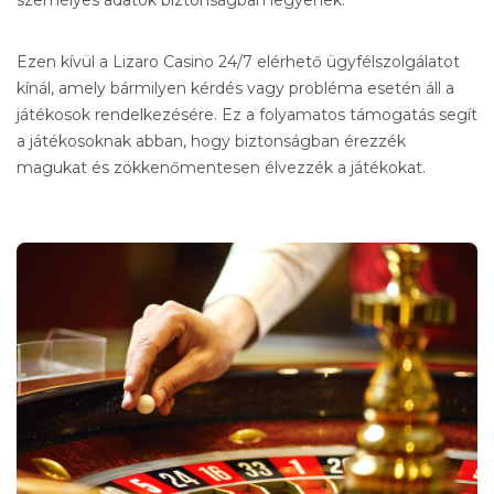
személyes adatok biztonságban legyenek.
Ezen kívül a Lizaro Casino 24/7 elérhető ügyfélszolgálatot
kínál, amely bármilyen kérdés vagy probléma esetén áll a
játékosok rendelkezésére. Ez a folyamatos támogatás segít
a játékosoknak abban, hogy biztonságban érezzék
magukat és zökkenőmentesen élvezzék a játékokat.