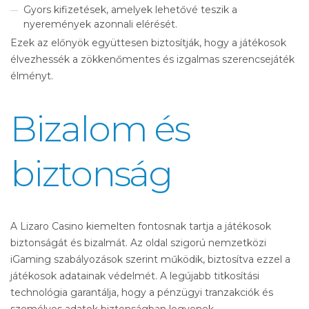
Gyors kifizetések, amelyek lehetővé teszik a
nyeremények azonnali elérését.
Ezek az előnyök együttesen biztosítják, hogy a játékosok
élvezhessék a zökkenőmentes és izgalmas szerencsejáték
élményt.
Bizalom és
biztonság
A Lizaro Casino kiemelten fontosnak tartja a játékosok
biztonságát és bizalmát. Az oldal szigorú nemzetközi
iGaming szabályozások szerint működik, biztosítva ezzel a
játékosok adatainak védelmét. A legújabb titkosítási
technológia garantálja, hogy a pénzügyi tranzakciók és