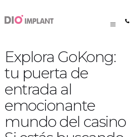
PAGRINDINIS
MENIU
Explora GoKong:
tu puerta de
entrada al
emocionante
mundo del casino