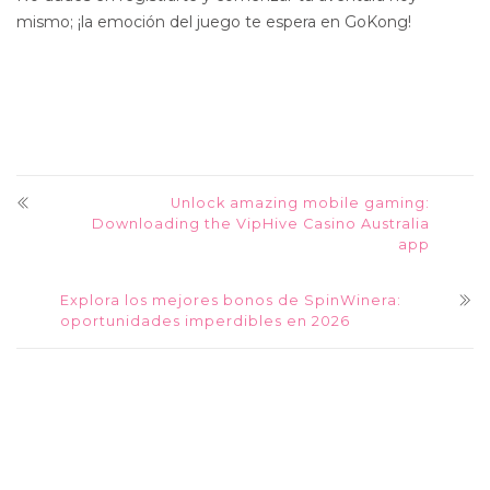
mismo; ¡la emoción del juego te espera en GoKong!
Unlock amazing mobile gaming:
Downloading the VipHive Casino Australia
app
Explora los mejores bonos de SpinWinera:
oportunidades imperdibles en 2026