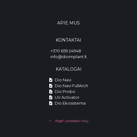
APIE MUS
KONTAKTAI
+370 659 24948
info@dioimplant.lt
KATALOGAI
Dio Navi
Dio Navi FullArch
Dio Probo
UV Activator
Dio Ekosistema
Atgal į puslapio viršų