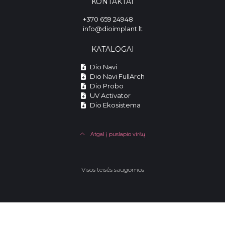
KONTAKTAI
+370 659 24948
info@dioimplant.lt
KATALOGAI
Dio Navi
Dio Navi FullArch
Dio Probo
UV Activator
Dio Ekosistema
Atgal į puslapio viršų
Visos teisės saugomos